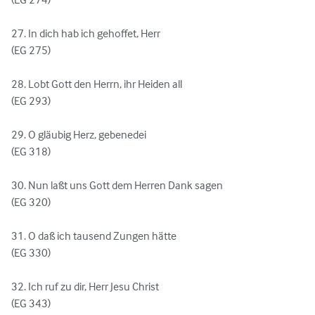
27. In dich hab ich gehoffet, Herr

(EG 275)

28. Lobt Gott den Herrn, ihr Heiden all

(EG 293)

29. O gläubig Herz, gebenedei

(EG 318)

30. Nun laßt uns Gott dem Herren Dank sagen

(EG 320)

31. O daß ich tausend Zungen hätte

(EG 330)

32. Ich ruf zu dir, Herr Jesu Christ

(EG 343)
