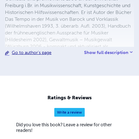
Freiburg i.Br. in Musikwissenschaft, Kunstgeschichte und
Historischen Hilfswissenschaften. Er ist Autor der Bücher
Das Tempo in der Musik von Barock und Vorklassik
(Wilhelmshaven 1993, 3. überarb. Aufl. 2003), Handbuch
der frühneuenglischen Aussprache für Musiker
(Hildesheim 2002), Gewaltmusik – Musikgewalt
(Würzburg 2006 - kompakt und aktualisiert als
Show full description
Go to author's page
Gewaltmusik. Populäre Musik und Werteverfall sowie
Lautsprecher aus! Zwangsbeschallung contra akustische
Selbstbestimmung, Berlin 2010) und Musica Humana (lulu
2025) sowie zahlreicher Aufsätze vor allem zu
aufführungspraktischen Themen. Sein Werkverzeichnis
umfasst über 1.570 vokale und instrumentale
Kompositionen in über 390 Opusnummern, teils für
Ratings & Reviews
historische, teils für moderne Instrumente. Er war mit 21
Werken Finalist oder Preisträger bei
Write a review
Kompositionswettbewerben in Belgien, Italien, den USA,
Deutschland, Großbritannien, Kanada und Spanien.
Did you love this book? Leave a review for other
readers!