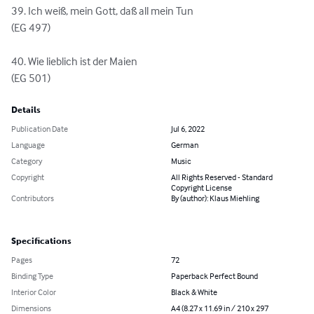
39. Ich weiß, mein Gott, daß all mein Tun

(EG 497)

40. Wie lieblich ist der Maien

(EG 501)
Details
Publication Date
Jul 6, 2022
Language
German
Category
Music
Copyright
All Rights Reserved - Standard
Copyright License
Contributors
By (author): Klaus Miehling
Specifications
Pages
72
Binding Type
Paperback Perfect Bound
Interior Color
Black & White
Dimensions
A4 (8.27 x 11.69 in / 210 x 297