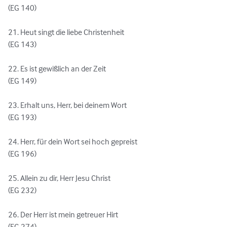
(EG 140)

21. Heut singt die liebe Christenheit

(EG 143)

22. Es ist gewißlich an der Zeit

(EG 149)

23. Erhalt uns, Herr, bei deinem Wort

(EG 193)

24. Herr, für dein Wort sei hoch gepreist 

(EG 196)

25. Allein zu dir, Herr Jesu Christ

(EG 232)

26. Der Herr ist mein getreuer Hirt

(EG 274)
