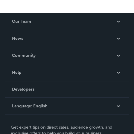
Our Team
About Us
News
Careers
In The News
Community
Events
Blog
Help
Videos
Order Lookup
Developers
Podcast
Knowledge Base
Language:
English
Contact Support
English
Get expert tips on direct sales, audience growth, and
Deutsch
exclusive offers to help you build your business.