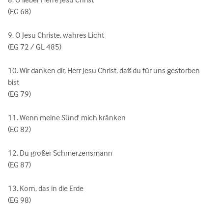
(EG 68)

9. O Jesu Christe, wahres Licht

(EG 72 / GL 485)

10. Wir danken dir, Herr Jesu Christ, daß du für uns gestorben 
bist

(EG 79)

11. Wenn meine Sünd' mich kränken

(EG 82)

12. Du großer Schmerzensmann

(EG 87)

13. Korn, das in die Erde

(EG 98)
