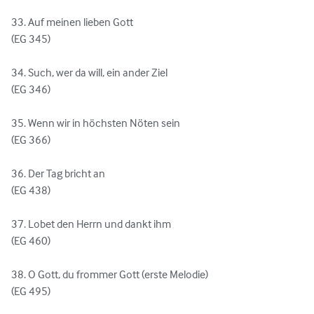
33. Auf meinen lieben Gott

(EG 345)

34. Such, wer da will, ein ander Ziel

(EG 346)

35. Wenn wir in höchsten Nöten sein

(EG 366)

36. Der Tag bricht an

(EG 438)

37. Lobet den Herrn und dankt ihm

(EG 460)

38. O Gott, du frommer Gott (erste Melodie)

(EG 495)
