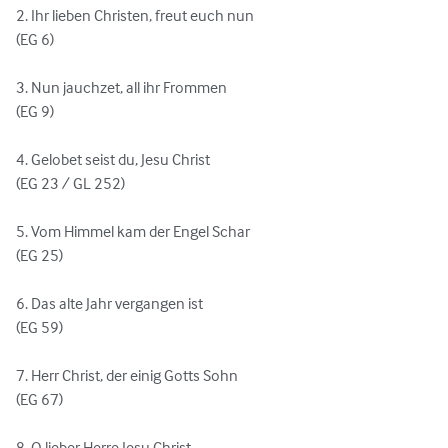
2. Ihr lieben Christen, freut euch nun

(EG 6)

3. Nun jauchzet, all ihr Frommen

(EG 9)

4. Gelobet seist du, Jesu Christ

(EG 23 / GL 252)

5. Vom Himmel kam der Engel Schar

(EG 25)

6. Das alte Jahr vergangen ist

(EG 59)

7. Herr Christ, der einig Gotts Sohn

(EG 67)

8. O lieber Herre Jesu Christ
