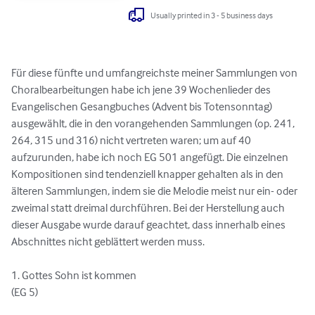
Usually printed in 3 - 5 business days
Für diese fünfte und umfangreichste meiner Sammlungen von 
Choralbearbeitungen habe ich jene 39 Wochenlieder des 
Evangelischen Gesangbuches (Advent bis Totensonntag) 
ausgewählt, die in den vorangehenden Sammlungen (op. 241, 
264, 315 und 316) nicht vertreten waren; um auf 40 
aufzurunden, habe ich noch EG 501 angefügt. Die einzelnen 
Kompositionen sind tendenziell knapper gehalten als in den 
älteren Sammlungen, indem sie die Melodie meist nur ein- oder 
zweimal statt dreimal durchführen. Bei der Herstellung auch 
dieser Ausgabe wurde darauf geachtet, dass innerhalb eines 
Abschnittes nicht geblättert werden muss. 

1. Gottes Sohn ist kommen

(EG 5)
