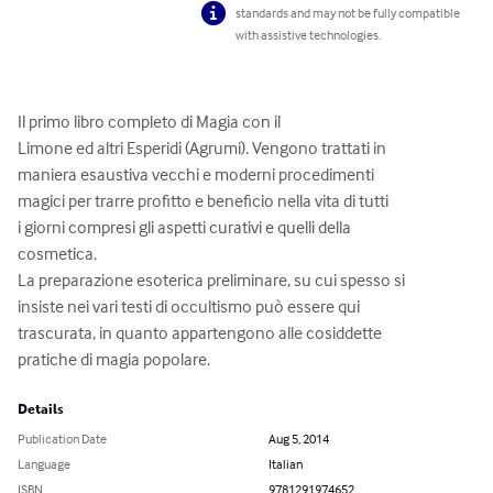
standards and may not be fully compatible
with assistive technologies.
Il primo libro completo di Magia con il

Limone ed altri Esperidi (Agrumi). Vengono trattati in

maniera esaustiva vecchi e moderni procedimenti

magici per trarre profitto e beneficio nella vita di tutti

i giorni compresi gli aspetti curativi e quelli della

cosmetica.

La preparazione esoterica preliminare, su cui spesso si

insiste nei vari testi di occultismo può essere qui

trascurata, in quanto appartengono alle cosiddette

pratiche di magia popolare.
Details
Publication Date
Aug 5, 2014
Language
Italian
ISBN
9781291974652