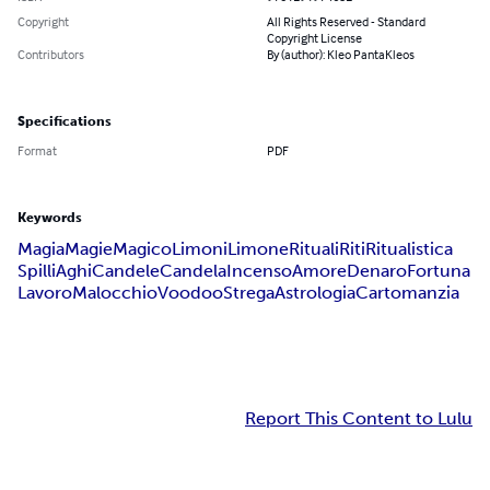
Copyright
All Rights Reserved - Standard
Copyright License
Contributors
By (author): Kleo PantaKleos
Specifications
Format
PDF
Keywords
Magia
Magie
Magico
Limoni
Limone
Rituali
Riti
Ritualistica
Spilli
Aghi
Candele
Candela
Incenso
Amore
Denaro
Fortuna
Lavoro
Malocchio
Voodoo
Strega
Astrologia
Cartomanzia
Report This Content to Lulu