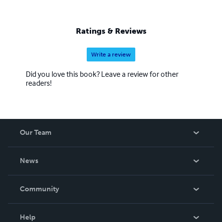
Ratings & Reviews
Write a review
Did you love this book? Leave a review for other
readers!
Our Team
About Us
News
Careers
In The News
Community
Events
Blog
Help