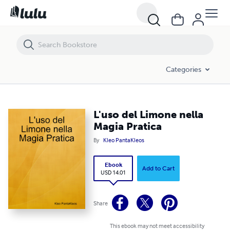
L'uso del Limone nella Magia Pratica
Categories
L'uso del Limone nella
Magia Pratica
By
Kleo PantaKleos
Ebook
Add to Cart
USD 14.01
Share
This ebook may not meet accessibility