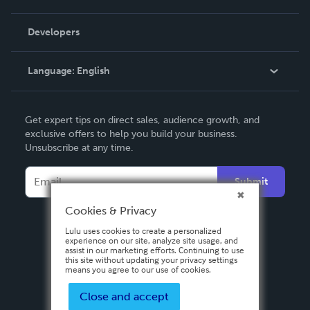
Videos
Order Lookup
Developers
Podcast
Knowledge Base
Language:
English
Contact Support
English
Get expert tips on direct sales, audience growth, and
Deutsch
exclusive offers to help you build your business.
Unsubscribe at any time.
Français
Italiano
Submit
Español
Cookies & Privacy
Lulu uses cookies to create a personalized
experience on our site, analyze site usage, and
assist in our marketing efforts. Continuing to use
this site without updating your privacy settings
means you agree to our use of cookies.
Close and accept