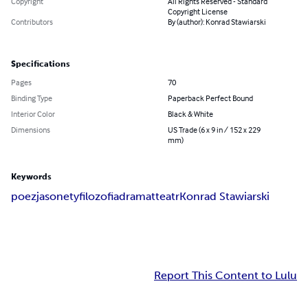
Copyright
All Rights Reserved - Standard
Copyright License
Contributors
By (author): Konrad Stawiarski
Specifications
Pages
70
Binding Type
Paperback Perfect Bound
Interior Color
Black & White
Dimensions
US Trade (6 x 9 in / 152 x 229
mm)
Keywords
poezja
sonety
filozofia
dramat
teatr
Konrad Stawiarski
Report This Content to Lulu