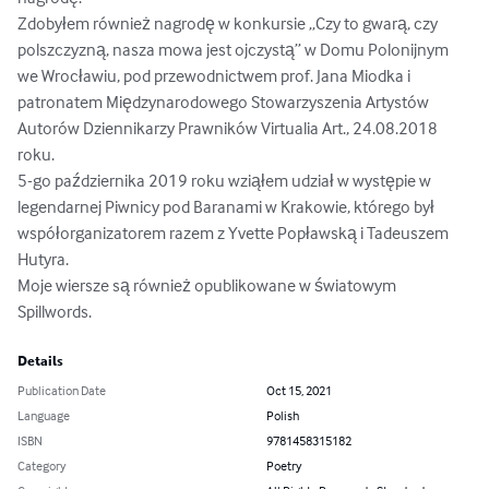
Zdobyłem również nagrodę w konkursie „Czy to gwarą, czy 
polszczyzną, nasza mowa jest ojczystą” w Domu Polonijnym 
we Wrocławiu, pod przewodnictwem prof. Jana Miodka i 
patronatem Międzynarodowego Stowarzyszenia Artystów 
Autorów Dziennikarzy Prawników Virtualia Art., 24.08.2018 
roku.

5-go października 2019 roku wziąłem udział w występie w 
legendarnej Piwnicy pod Baranami w Krakowie, którego był 
współorganizatorem razem z Yvette Popławską i Tadeuszem 
Hutyra.

Moje wiersze są również opublikowane w światowym 
Spillwords.
Details
Publication Date
Oct 15, 2021
Language
Polish
ISBN
9781458315182
Category
Poetry