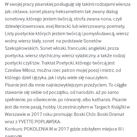
W swojej pracy pisarskiej posługuję się takimi rodzajami wiersza 
jak; oktawa, sonet pisany heksametrem tak zwany dialog 
sonetowy, którego jestem twórcą, strofa zwana nona, czyli 
dziewięciowersowa, esej literacki, lub wierszowany, poematy, 
Listy poetyckie których jestem twórcą i pomysłodawcą, wiersz 
wolny, wiersz biały, sonet  na podstawie Sonetów 
Szekspirowskich, Sonet włoski, francuski, angielski, proza 
poetycka, wiersz stychiczny, wiersz sylabiczny, a także rodzaj 
poetycki czyli tzw. Traktat Poetycki, którego twórcą jest 
Czesław Miłosz, można rzec patron mojej poezj i mistrz, od 
którego dzieł i języka, jak i stylu wiele się nauczyłem.

Pisanie jest dla mnie najniezwyklejszym przeżyciem. To ciągłe 
stawanie się siebie od początku, od narodzin, aż po samo 
spełnienie, po oświecenie, po nirwanę, albo katharsis. Pisanie 
jest dla mnie pasją, hobby. Uczestniczyłem w Targach Książki w 
Warszawie w 2017 roku promując Boski Chór, Boski Dramat 
wraz z YVETTE POPLAWSKA.

Konkurs: POKOLENIA M w 2017 gdzie zdobyłem miejsce III i 
nagrodę.
