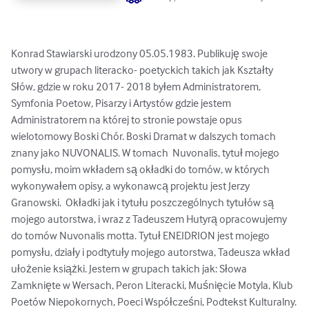
Konrad Stawiarski urodzony 05.05.1983. Publikuję swoje 
utwory w grupach literacko- poetyckich takich jak Kształty 
Słów, gdzie w roku 2017- 2018 byłem Administratorem, 
Symfonia Poetow, Pisarzy i Artystów gdzie jestem 
Administratorem na której to stronie powstaje opus 
wielotomowy Boski Chór. Boski Dramat w dalszych tomach 
znany jako NUVONALIS. W tomach  Nuvonalis, tytuł mojego 
pomysłu, moim wkładem są okładki do tomów, w których 
wykonywałem opisy, a wykonawcą projektu jest Jerzy 
Granowski.  Okładki jak i tytułu poszczególnych tytułów są 
mojego autorstwa, i wraz z Tadeuszem Hutyrą opracowujemy 
do tomów Nuvonalis motta. Tytuł ENEIDRION jest mojego 
pomysłu, działy i podtytuły mojego autorstwa, Tadeusza wkład 
ułożenie książki. Jestem w grupach takich jak: Słowa 
Zamknięte w Wersach, Peron Literacki, Muśnięcie Motyla, Klub 
Poetów Niepokornych, Poeci Współcześni, Podtekst Kulturalny.
