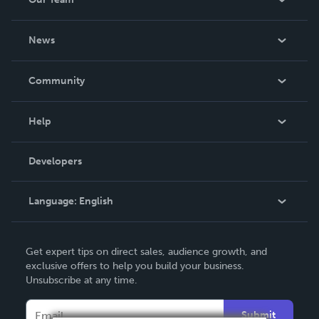
About Us
News
Careers
In The News
Community
Events
Blog
Help
Videos
Order Lookup
Developers
Podcast
Knowledge Base
Language:
English
Contact Support
English
Get expert tips on direct sales, audience growth, and
Deutsch
exclusive offers to help you build your business.
Unsubscribe at any time.
Français
Italiano
Submit