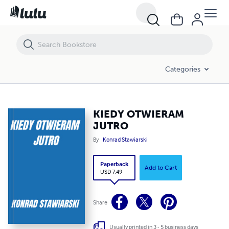
KIEDY OTWIERAM JUTRO
Categories
KIEDY OTWIERAM
JUTRO
By
Konrad Stawiarski
Paperback
Add to Cart
USD 7.49
Share
Usually printed in 3 - 5 business days