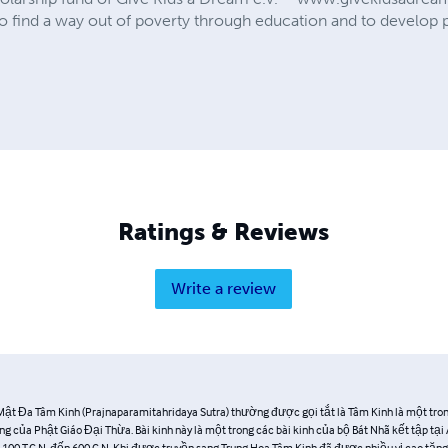
o find a way out of poverty through education and to develop p
Ratings & Reviews
Write a review
Mật Đa Tâm Kinh (Prajnaparamitahridaya Sutra) thường được gọi tắt là Tâm Kinh là một tro
ng của Phật Giáo Đại Thừa. Bài kinh này là một trong các bài kinh của bộ Bát Nhã kết tập tạ
 100 T.C.N. đến 600 C.N. Khi được truyền sang Trung Hoa Tâm Kinh đã được nhiều vị cao tăn