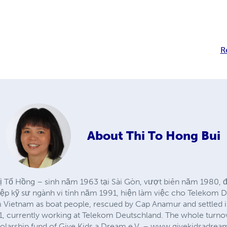
R
About
Thi To Hong Bui
Thị Tố Hồng – sinh năm 1963 tại Sài Gòn, vượt biên năm 1980
hiệp kỹ sư ngành vi tính năm 1991, hiện làm việc cho Telekom 
om Vietnam as boat people, rescued by Cap Anamur and settled 
 currently working at Telekom Deutschland. The whole turnove
olarship fund of Give Kids a Dream e.V. – www.givekidsadream