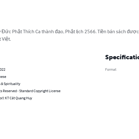
 Đức Phật Thích Ca thành đạo, Phật lịch 2566. Tiền bán sách được 
 Việt.
Specificati
2022
Format
mese
 & Spirituality
ts Reserved - Standard Copyright License
or): KT Cát Quang Huy