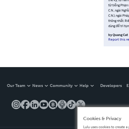
từ tiếng Phạn 
C.N., ngài Nghĩ
C.N.), ngài Phá
thông nhất. R
dùng để trì tụ
by
Quang Cat
Report this r
Our Team
News
Community
Help
Developers
E
Cookies & Privacy
Lulu uses cookies to create a 