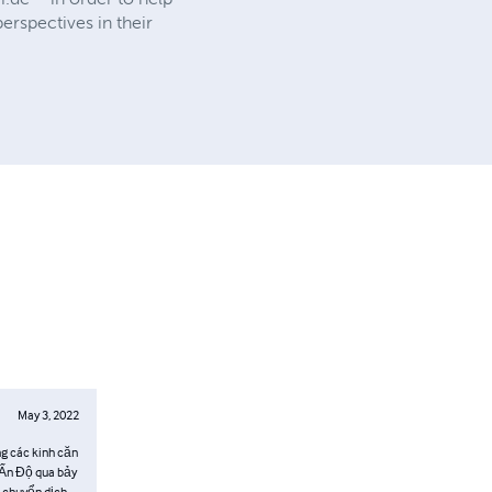
erspectives in their
May 3, 2022
ng các kinh căn
i Ấn Độ qua bảy
g chuyển dịch