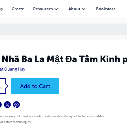
ng
Create
Resources
About
Bookstore
 Nhã Ba La Mật Đa Tâm Kinh 
át Quang Huy
k
Add to Cart
0
 ebook may not meet accessibility standards and may not be fully compatible
 assistive technologies.