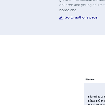
children and young adults t
homeland.
Go to author's page
1
Review
Bát Nhã Ba La 
bản và phổ thô
thế kỷ, từ năm