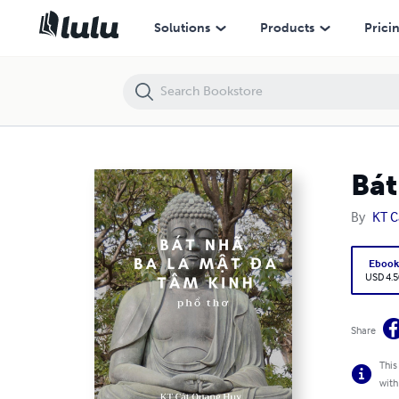
Bát Nhã Ba La Mật Đa Tâm Kinh phổ thơ (ebook)
Solutions
Products
Prici
Bát
By
KT C
Eboo
USD 4.5
Share
This
with