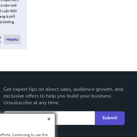
ịch năm 649
uệ Luận (850
rang là phổ
và thường
e
Helpful
l
Get expert tips on direct sales, audience growth, and
exclusive offers to help you build your business.
Unsubscribe at any time.
Submit
fforts. Continuing to use this