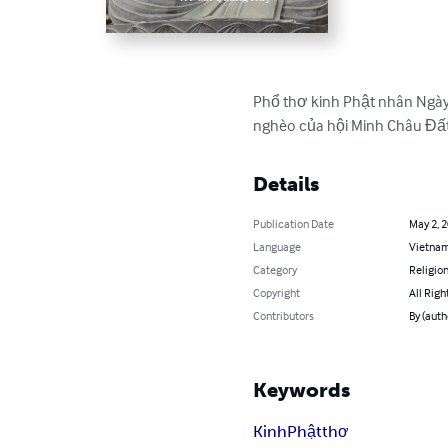
Phổ thơ kinh Phật nhân Ngày
nghèo của hội Minh Châu Đất
Details
Publication Date
May 2, 
Language
Vietna
Category
Religion
Copyright
All Righ
Contributors
By (auth
Keywords
Kinh
Phật
thơ