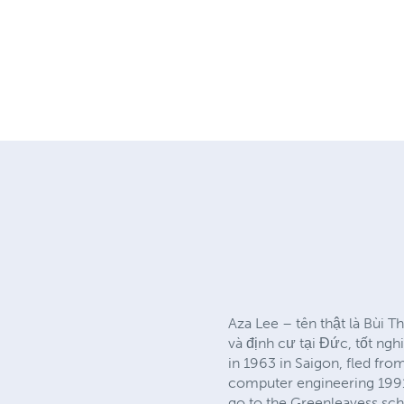
Aza Lee – tên thật là Bùi 
và định cư tại Đức, tốt ng
in 1963 in Saigon, fled fr
computer engineering 1991,
go to the Greenleavess sch