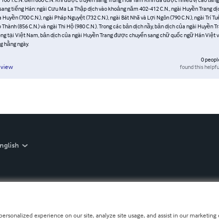
sang tiếng Hán: ngài Cưu Ma La Thập dịch vào khoảng năm 402-412 C.N., ngài Huyền Trang d
a Huyền (700 C.N.), ngài Pháp Nguyệt (732 C.N.), ngài Bát Nhã và Lợi Ngôn (790 C.N.), ngài Trí T
p Thành (856 C.N.) và ngài Thi Hộ (980 C.N.). Trong các bản dịch nầy, bản dịch của ngài Huyền T
iêng tại Việt Nam, bản dịch của ngài Huyền Trang được chuyển sang chữ quốc ngữ Hán Việt 
ng hằng ngày.
0
peopl
found this helpfu
eview
nglish
personalized experience on our site, analyze site usage, and assist in our marketing e