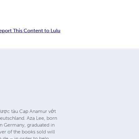
eport This Content to Lulu
, được tàu Cap Anamur vớt
Deutschland. Aza Lee, born
in Germany, graduated in
r of the books sold will
.de – in order to help