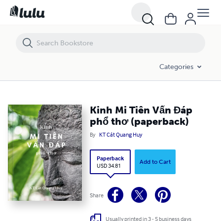
Kinh Mi Tiên Vấn Đáp phổ thơ (paperback)
Categories
Kinh Mi Tiên Vấn Đáp
phổ thơ (paperback)
By
KT Cát Quang Huy
Paperback
Add to Cart
USD 34.81
Share
Usually printed in 3 - 5 business days