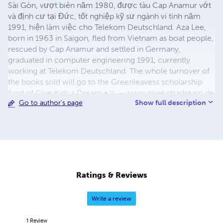
Sài Gòn, vượt biên năm 1980, được tàu Cap Anamur vớt
và định cư tại Đức, tốt nghiệp kỹ sư ngành vi tính năm
1991, hiện làm việc cho Telekom Deutschland. Aza Lee,
born in 1963 in Saigon, fled from Vietnam as boat people,
rescued by Cap Anamur and settled in Germany,
graduated in computer engineering 1991, currently
working at Telekom Deutschland. The whole turnover of
the books sold will go to the Greenleavess scholarship
fund of Give Kids a Dream e.V. – www.givekidsadream.de
Show full description
Go to author's page
– in order to help children and young adults to find a way
out of poverty through education and to develop
perspectives in their homeland.
Ratings & Reviews
Write a review
1
Review