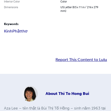
Interior Color
Color
Dimensions
US Letter (8.5 x 11 in / 216 x 279
mm)
Keywords
Kinh
Phật
thơ
Report This Content to Lulu
About
Thi To Hong Bui
Aza Lee – tên thật là Bùi Thị Tố Hồng – sinh năm 1963 tại