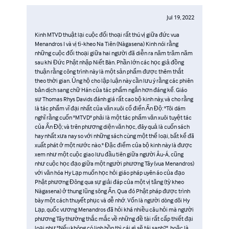
Jul 19, 2022
Kinh MTVD thuật lại cuộc đối thoại rất thú vị giữa đức vua
Menandros I và vị tì-kheo Na Tiên (Nàgasena) Kinh nói rằng
những cuộc đối thoại giữa hai người đã diễn ra năm trăm năm
sau khi Đức Phật nhập Niết Bàn. Phần lớn các học giả đồng
thuận rằng công trình này là một sản phẩm được thêm thắt
theo thời gian. Ủng hộ cho lập luận này cần lưu ý rằng các phiên
bản dịch sang chữ Hán của tác phẩm ngắn hơn đáng kể. Giáo
sư Thomas Rhys Davids đánh giá rất cao bộ kinh này, và cho rằng
là tác phẩm vĩ đại nhất của văn xuôi cổ điển Ấn Độ: "Tôi dám
nghĩ rằng cuốn "MTVD" phải là một tác phẩm văn xuôi tuyệt tác
của Ấn Độ; và trên phương diện văn học, đây quả là cuốn sách
hay nhất xưa nay so với những sách cùng một thể loại, bất kể đã
xuất phát ở một nước nào." Đặc điểm của bộ kinh này là được
xem như một cuộc giao lưu đầu tiên giữa người Âu-Á, cũng
như cuộc học đạo giữa một người phương Tây (vua Menandros)
với văn hóa Hy Lạp muốn học hỏi giáo pháp uyên áo của đạo
Phật phương Đông qua sự giải đáp của một vị tăng (tỳ kheo
Nàgasena) ở thung lũng sông Ấn. Qua đó Phật pháp được trình
bày một cách thuyết phục và dễ nhớ. Vốn là người dòng dõi Hy
Lạp, quốc vương Menandros đã hỏi khá nhiều câu hỏi mà người
phương Tây thường thắc mắc về những đề tài rất cấp thiết đại
loại như "Nếu không có linh hồn thì cái gì sẽ tái sanh?", hoặc là