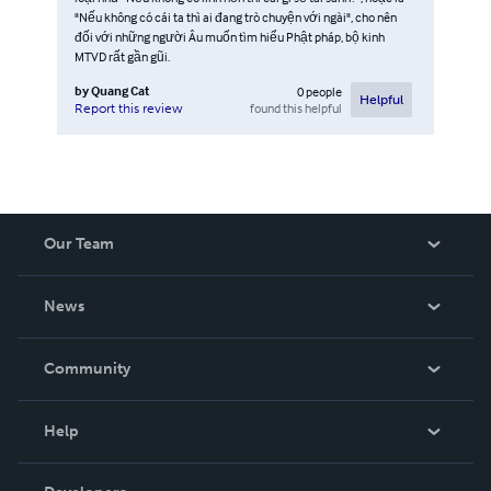
"Nếu không có cái ta thì ai đang trò chuyện với ngài", cho nên
đối với những người Âu muốn tìm hiểu Phật pháp, bộ kinh
MTVD rất gần gũi.
by
Quang Cat
0
people
Helpful
found this helpful
Report this review
Our Team
About Us
News
Careers
In The News
Community
Events
Blog
Help
Videos
Order Lookup