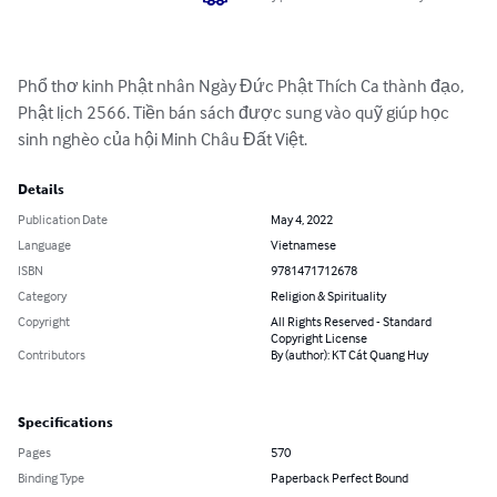
Phổ thơ kinh Phật nhân Ngày Đức Phật Thích Ca thành đạo, 
Phật lịch 2566. Tiền bán sách được sung vào quỹ giúp học 
sinh nghèo của hội Minh Châu Đất Việt.
Details
Publication Date
May 4, 2022
Language
Vietnamese
ISBN
9781471712678
Category
Religion & Spirituality
Copyright
All Rights Reserved - Standard
Copyright License
Contributors
By (author): KT Cát Quang Huy
Specifications
Pages
570
Binding Type
Paperback Perfect Bound