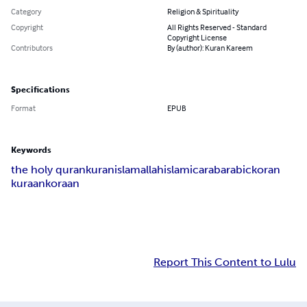
Category
Religion & Spirituality
Copyright
All Rights Reserved - Standard
Copyright License
Contributors
By (author): Kuran Kareem
Specifications
Format
EPUB
Keywords
the holy quran
kuran
islam
allah
islamic
arab
arabic
koran
kuraan
koraan
Report This Content to Lulu