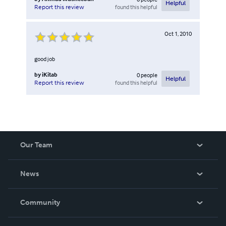
Helpful
found this helpful
Report this review
Oct 1, 2010
good job
by
iKitab
0
people
Helpful
found this helpful
Report this review
Our Team
About Us
News
Careers
In The News
Community
Events