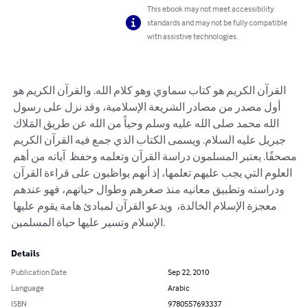
This ebook may not meet accessibility
standards and may not be fully compatible
with assistive technologies.
القرآن الكريم هو كتاب سماوي وهو كلام الله. والقرآن الكريم هو 
أول مصدر من مصادر الشريعة الإسلامية، وقد نزل على رسول 
الله محمد صلى الله عليه وسلم وحياً من الله عن طريق المَلاك 
جبريل عليه السلام. ويسمى الكتاب الذي جمع فيه القرآن الكريم 
مصحفًا. يعتبر المسلمون دراسة القرآن وتعلمه وحفظ  آیاته من أهم 
العلوم التي يجب عليهم تعلمها، إذ أنهم يواظبون على قراءة القرآن 
ودراسته وتطبيق معانيه منذ صغرهم وطوال حياتهم، فهو عندهم 
معجزة الإسلام الخالدة،  ويدعو القرآن لمبادئ هامة يقوم عليها 
الإسلام وتسير عليها حياة المسلمين.
Details
Publication Date
Sep 22, 2010
Language
Arabic
ISBN
9780557693337