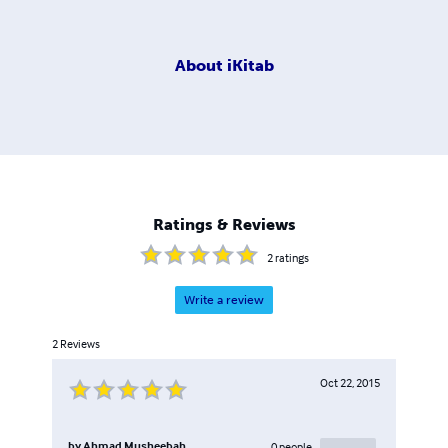
About
iKitab
Ratings & Reviews
2
ratings
Write a review
2
Reviews
Oct 22, 2015
by
Ahmad Musheebah
0
people