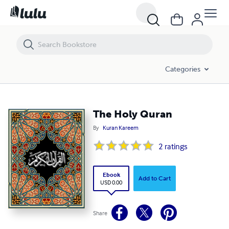
The Holy Quran
Categories
The Holy Quran
By
Kuran Kareem
2
ratings
Ebook
Add to Cart
USD 0.00
Share