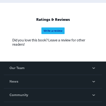
Ratings & Reviews
Write a review
Did you love this book? Leave a review for other
readers!
Our Team
About Us
News
Careers
In The News
Community
Events