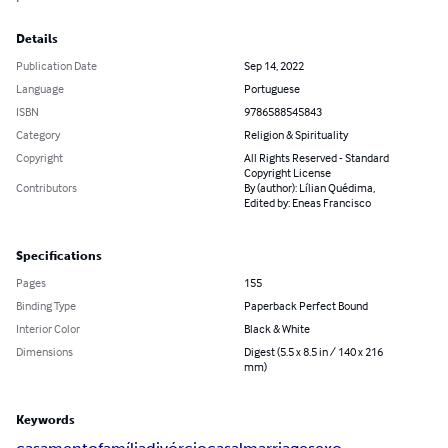
Details
Publication Date
Sep 14, 2022
Language
Portuguese
ISBN
9786588545843
Category
Religion & Spirituality
Copyright
All Rights Reserved - Standard
Copyright License
Contributors
By (author): Lílian Quédima,
Edited by: Eneas Francisco
Specifications
Pages
155
Binding Type
Paperback Perfect Bound
Interior Color
Black & White
Dimensions
Digest (5.5 x 8.5 in / 140 x 216
mm)
Keywords