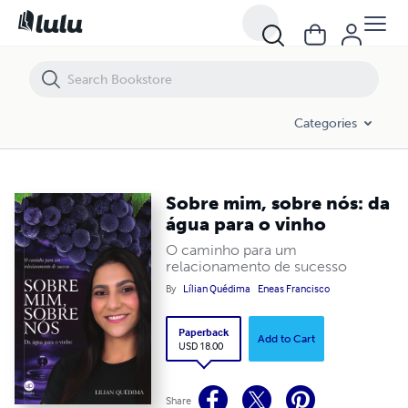
Sobre mim, sobre nós: da água para o vinho
Categories
Sobre mim, sobre nós: da
água para o vinho
O caminho para um
relacionamento de sucesso
By
Lílian Quédima
Eneas Francisco
Paperback
Add to Cart
USD 18.00
Share