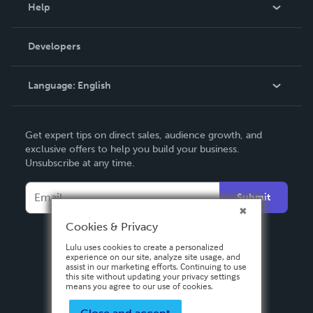
Blog
Help
Videos
Order Lookup
Developers
Podcast
Knowledge Base
Language:
English
Contact Support
English
Get expert tips on direct sales, audience growth, and
Deutsch
exclusive offers to help you build your business.
Unsubscribe at any time.
Français
Italiano
Submit
Español
Cookies & Privacy
Lulu uses cookies to create a personalized
experience on our site, analyze site usage, and
assist in our marketing efforts. Continuing to use
this site without updating your privacy settings
means you agree to our use of cookies.