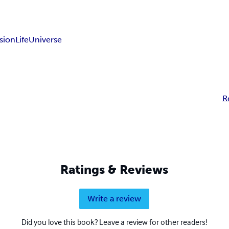
ision
Life
Universe
R
Ratings & Reviews
Write a review
Did you love this book? Leave a review for other readers!