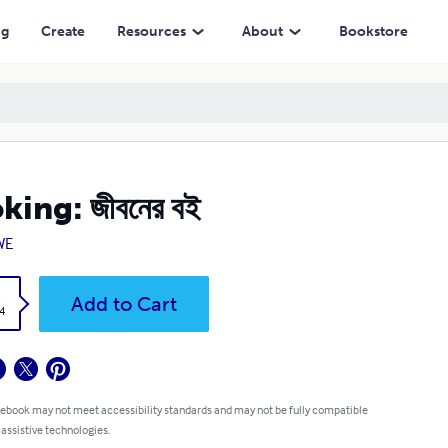
ng
Create
Resources
About
Bookstore
king: জীবনের বই
WE
k
Add to Cart
4
 ebook may not meet accessibility standards and may not be fully compatible
 assistive technologies.