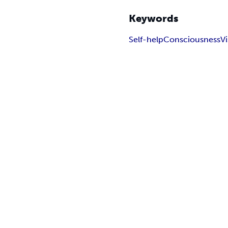
Keywords
Self-help
Consciousness
V