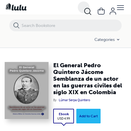
El General Pedro Quintero Jácome Semblanza de un actor en las guerra
Categories
El General Pedro
Quintero Jácome
Semblanza de un actor
en las guerras civiles del
siglo XIX en Colombia
By
Lúmar Serpa Quintero
Ebook
Add to Cart
USD 4.99