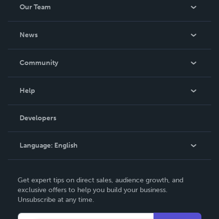
Our Team
About Us
News
Careers
In The News
Community
Events
Blog
Help
Videos
Order Lookup
Developers
Podcast
Knowledge Base
Language:
English
Contact Support
English
Get expert tips on direct sales, audience growth, and
Deutsch
exclusive offers to help you build your business.
Unsubscribe at any time.
Français
Italiano