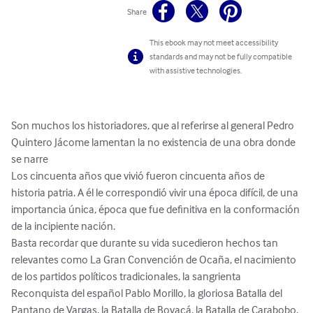
Share
This ebook may not meet accessibility
standards and may not be fully compatible
with assistive technologies.
Son muchos los historiadores, que al referirse al general Pedro 
Quintero Jácome lamentan la no existencia de una obra donde 
se narre

Los cincuenta años que vivió fueron cincuenta años de 
historia patria. A él le correspondió vivir una época difícil, de una 
importancia única, época que fue definitiva en la conformación 
de la incipiente nación.

Basta recordar que durante su vida sucedieron hechos tan 
relevantes como La Gran Convención de Ocaña, el nacimiento 
de los partidos políticos tradicionales, la sangrienta 
Reconquista del español Pablo Morillo, la gloriosa Batalla del 
Pantano de Vargas, la Batalla de Boyacá, la Batalla de Carabobo, 