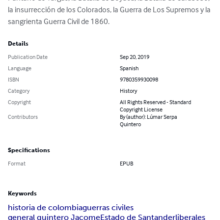
la insurrección de los Colorados, la Guerra de Los Supremos y la 
sangrienta Guerra Civil de 1860.
Details
Publication Date
Sep 20, 2019
Language
Spanish
ISBN
9780359930098
Category
History
Copyright
All Rights Reserved - Standard
Copyright License
Contributors
By (author): Lúmar Serpa
Quintero
Specifications
Format
EPUB
Keywords
historia de colombia
guerras civiles
general quintero Jacome
Estado de Santander
liberales