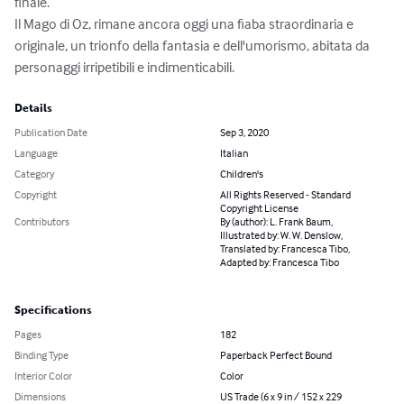
finale. 

Il Mago di Oz, rimane ancora oggi una fiaba straordinaria e 
originale, un trionfo della fantasia e dell'umorismo, abitata da 
personaggi irripetibili e indimenticabili.
Details
Publication Date
Sep 3, 2020
Language
Italian
Category
Children's
Copyright
All Rights Reserved - Standard
Copyright License
Contributors
By (author): L. Frank Baum,
Illustrated by: W. W. Denslow,
Translated by: Francesca Tibo,
Adapted by: Francesca Tibo
Specifications
Pages
182
Binding Type
Paperback Perfect Bound
Interior Color
Color
Dimensions
US Trade (6 x 9 in / 152 x 229