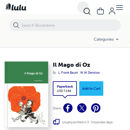
Il Mago di Oz
Categories
Il Mago di Oz
By
L. Frank Baum
W. W. Denslow
Paperback
Add to Cart
USD 13.84
Share
Usually printed in 3 - 5 business days