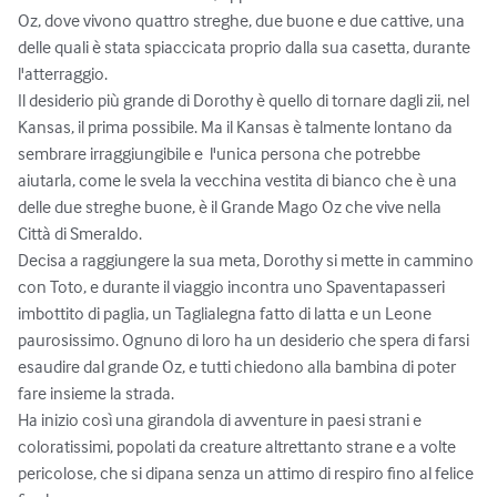
Oz, dove vivono quattro streghe, due buone e due cattive, una 
delle quali è stata spiaccicata proprio dalla sua casetta, durante 
l'atterraggio.

Il desiderio più grande di Dorothy è quello di tornare dagli zii, nel 
Kansas, il prima possibile. Ma il Kansas è talmente lontano da 
sembrare irraggiungibile e  l'unica persona che potrebbe 
aiutarla, come le svela la vecchina vestita di bianco che è una 
delle due streghe buone, è il Grande Mago Oz che vive nella 
Città di Smeraldo.

Decisa a raggiungere la sua meta, Dorothy si mette in cammino 
con Toto, e durante il viaggio incontra uno Spaventapasseri 
imbottito di paglia, un Taglialegna fatto di latta e un Leone 
paurosissimo. Ognuno di loro ha un desiderio che spera di farsi 
esaudire dal grande Oz, e tutti chiedono alla bambina di poter 
fare insieme la strada. 

Ha inizio così una girandola di avventure in paesi strani e 
coloratissimi, popolati da creature altrettanto strane e a volte 
pericolose, che si dipana senza un attimo di respiro fino al felice 