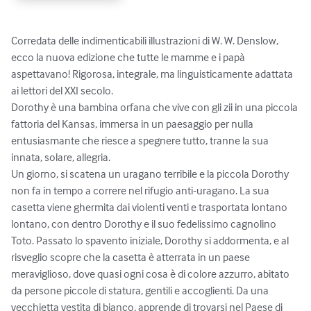
Corredata delle indimenticabili illustrazioni di W. W. Denslow, 
ecco la nuova edizione che tutte le mamme e i papà 
aspettavano! Rigorosa, integrale, ma linguisticamente adattata 
ai lettori del XXI secolo.

Dorothy è una bambina orfana che vive con gli zii in una piccola 
fattoria del Kansas, immersa in un paesaggio per nulla 
entusiasmante che riesce a spegnere tutto, tranne la sua 
innata, solare, allegria. 

Un giorno, si scatena un uragano terribile e la piccola Dorothy 
non fa in tempo a correre nel rifugio anti-uragano. La sua 
casetta viene ghermita dai violenti venti e trasportata lontano 
lontano, con dentro Dorothy e il suo fedelissimo cagnolino 
Toto. Passato lo spavento iniziale, Dorothy si addormenta, e al 
risveglio scopre che la casetta è atterrata in un paese 
meraviglioso, dove quasi ogni cosa è di colore azzurro, abitato 
da persone piccole di statura, gentili e accoglienti. Da una 
vecchietta vestita di bianco, apprende di trovarsi nel Paese di 