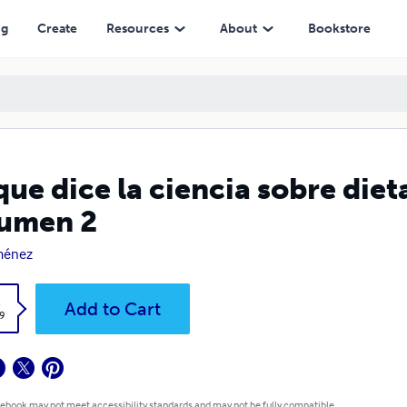
ng
Create
Resources
About
Bookstore
que dice la ciencia sobre diet
umen 2
iménez
k
Add to Cart
9
 ebook may not meet accessibility standards and may not be fully compatible