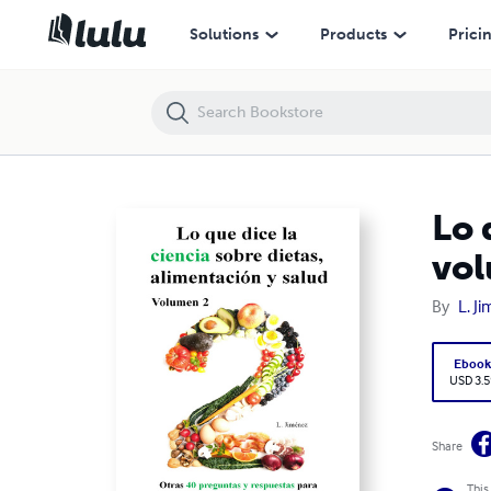
Lo que dice la ciencia sobre dietas, alimentación y salud, volumen 2
Solutions
Products
Prici
Lo 
vol
By
L. J
Eboo
USD 3.5
Share
This