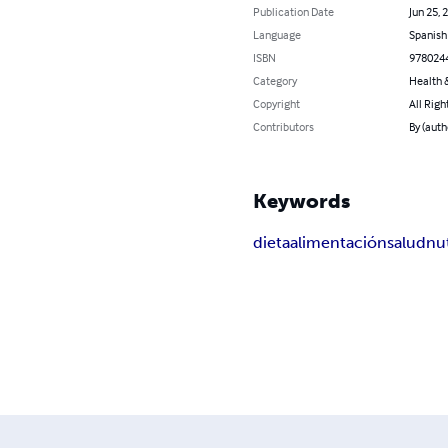
Publication Date
Jun 25, 
Language
Spanish
ISBN
978024
Category
Health &
Copyright
All Righ
Contributors
By (auth
Keywords
dieta
alimentación
salud
nu