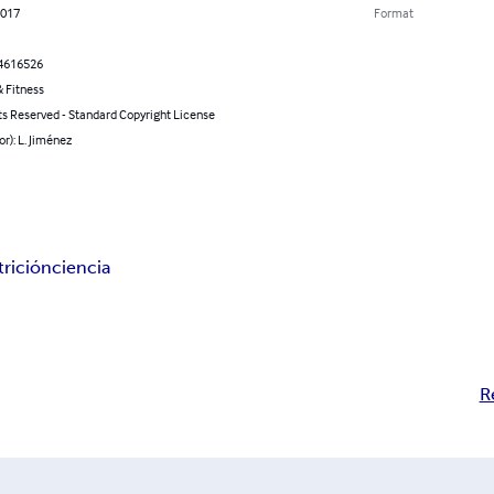
2017
Format
4616526
 Fitness
ts Reserved - Standard Copyright License
or): L. Jiménez
trición
ciencia
R