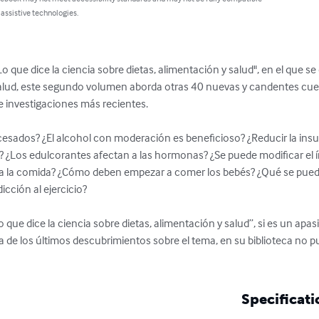
 assistive technologies.
"Lo que dice la ciencia sobre dietas, alimentación y salud", en el que s
salud, este segundo volumen aborda otras 40 nuevas y candentes cue
e investigaciones más recientes.

esados? ¿El alcohol con moderación es beneficioso? ¿Reducir la insuli
ten? ¿Los edulcorantes afectan a las hormonas? ¿Se puede modificar el 
n a la comida? ¿Cómo deben empezar a comer los bebés? ¿Qué se pued
cción al ejercicio?

“Lo que dice la ciencia sobre dietas, alimentación y salud”, si es un apa
 día de los últimos descubrimientos sobre el tema, en su biblioteca no 
Specificati