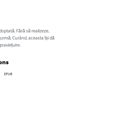
optată. Fără să realizeze, 
 urmă. Curând, aceasta își dă 
raviețuire.
ons
EPUB