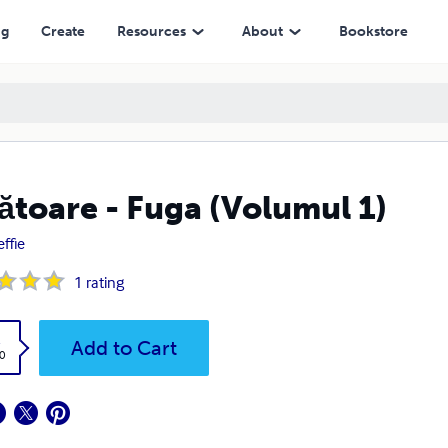
ng
Create
Resources
About
Bookstore
ătoare - Fuga (Volumul 1)
effie
1
rating
k
Add to Cart
0