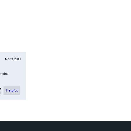
Mar 3, 2017
tampina
e
Helpful
l