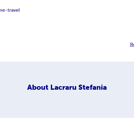
me-travel
R
About
Lacraru Stefania