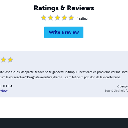
Ratings & Reviews
1
rating
Write a review
 te lasa s-o lasi deoparte, te face sa te gandesti in timpul liber:" oare ce probleme vor mai in
cum le vor rezolva?" Dragoste,aventura,drama ....cam tot ce iti poti dori de la o carte buna.
LOFTEIA
0
peopl
found this helpfu
eview