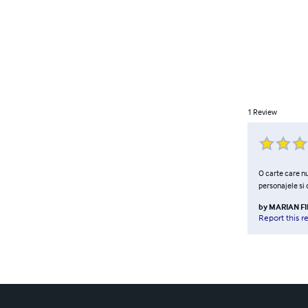
1
Review
O carte care nu
personajele si 
by
MARIAN FI
Report this r