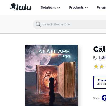
Călătoare - Fuga (Volumul 1)
Solutions
Products
Prici
Căl
By
L. St
Eboo
USD 1.0
Share