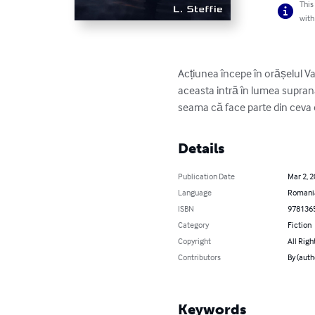
This
with
Acțiunea începe în orășelul Va
aceasta intră în lumea suprana
seama că face parte din ceva c
Details
Publication Date
Mar 2, 
Language
Romani
ISBN
978136
Category
Fiction
Copyright
All Righ
Contributors
By (autho
Keywords