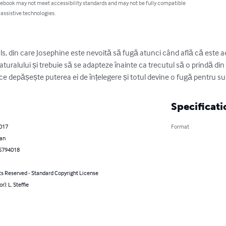
 ebook may not meet accessibility standards and may not be fully compatible
 assistive technologies.
ls, din care Josephine este nevoită să fugă atunci când află că este ad
turalului și trebuie să se adapteze înainte ca trecutul să o prindă din
e depășește puterea ei de înțelegere și totul devine o fugă pentru sup
Specificati
2017
Format
an
5794018
ts Reserved - Standard Copyright License
r): L. Steffie