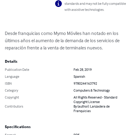
standards and may not be fully compatible
with assistive technologies.
Desde franquicias como Mymo Móviles han notado en los 
últimos años el aumento de la demanda de los servicios de 
reparación frente a la venta de terminales nuevos.
Details
Publication Date
Feb 28, 2019
Language
Spanish
ISBN
9780244163792
Category
Computers & Technology
Copyright
All Rights Reserved - Standard
Copyright License
Contributors
By (author): Lanzadera de
Franquicias
Specifications
Format
PDF