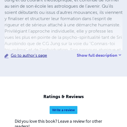
au sein de son école les astrologues de l'avenir. Qu'ils
soient débutants ou issus d'autres mouvances, ils viennent
y finaliser et structurer leur formation dans l'esprit de
rigueur et de sérieux attaché à une démarche humaniste.
Privilégiant l'approche individuelle, elle y professe les
vues les plus en pointe de la psycho-spiritualité tant de Sri
Aurobindo que de CG Jung sur la voie du "Connais-toi
toi-même" et de l'individuation. Son parcours atypique et
Show full description
Go to author's page
authentique de chercheuse spirituelle fut couronné en
1999 par un éveil de la kundalini et un retour à une vision
chamanique du monde, aux sources de la Tradition.
L'oeuvre poétique et philosophique qui en est issue n'est à
ce jour pas encore éditée.
Ratings & Reviews
Write a review
Did you love this book? Leave a review for other
readers!