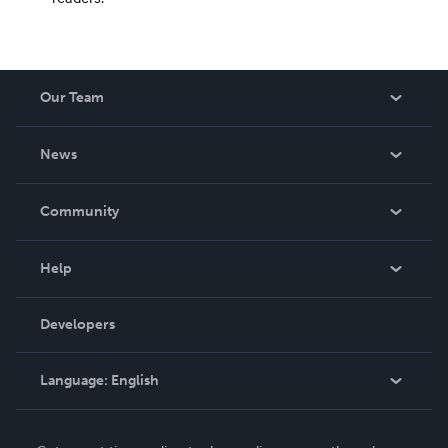
Our Team
About Us
News
Careers
In The News
Community
Events
Blog
Help
Videos
Order Lookup
Developers
Podcast
Knowledge Base
Language:
English
Contact Support
English