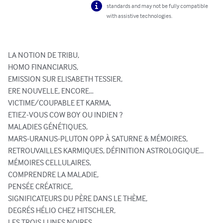
standards and may not be fully compatible
with assistive technologies.
LA NOTION DE TRIBU, 

HOMO FINANCIARUS, 

EMISSION SUR ELISABETH TESSIER, 

ERE NOUVELLE, ENCORE…

VICTIME/COUPABLE ET KARMA, 

ETIEZ-VOUS COW BOY OU INDIEN ?	

MALADIES GÉNÉTIQUES, 

MARS-URANUS-PLUTON OPP À SATURNE & MÉMOIRES, 

RETROUVAILLES KARMIQUES, DÉFINITION ASTROLOGIQUE...

MÉMOIRES CELLULAIRES, 

COMPRENDRE LA MALADIE, 

PENSÉE CRÉATRICE, 

SIGNIFICATEURS DU PÈRE DANS LE THÈME, 

DEGRÉS HÉLIO CHEZ HITSCHLER, 

LES TROIS LUNES NOIRES, 
