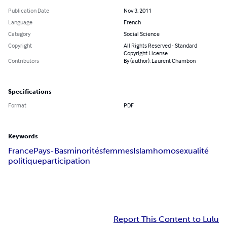
Publication Date
Nov 3, 2011
Language
French
Category
Social Science
Copyright
All Rights Reserved - Standard
Copyright License
Contributors
By (author): Laurent Chambon
Specifications
Format
PDF
Keywords
France
Pays-Bas
minorités
femmes
Islam
homosexualité
politique
participation
Report This Content to Lulu