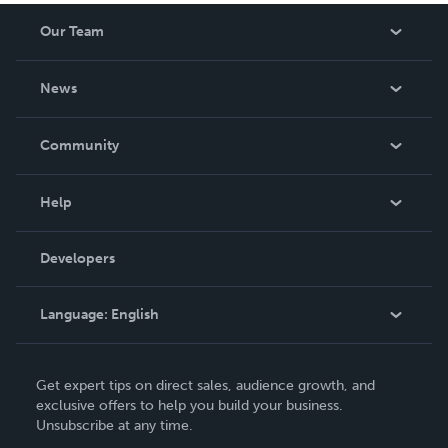
Our Team
About Us
News
Careers
In The News
Community
Events
Blog
Help
Videos
Order Lookup
Developers
Podcast
Knowledge Base
Language:
English
Contact Support
English
Get expert tips on direct sales, audience growth, and
Deutsch
exclusive offers to help you build your business.
Unsubscribe at any time.
Français