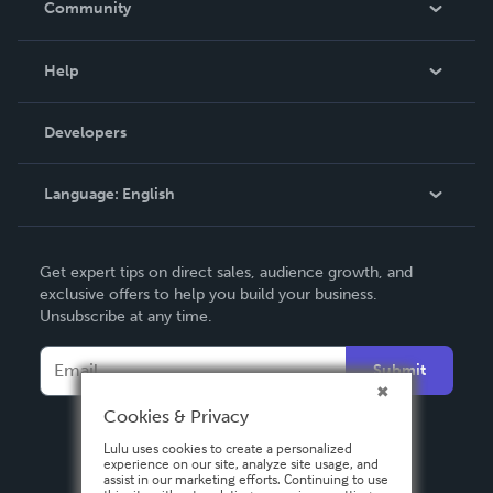
Community
Events
Blog
Help
Videos
Order Lookup
Developers
Podcast
Knowledge Base
Language:
English
Contact Support
English
Get expert tips on direct sales, audience growth, and
Deutsch
exclusive offers to help you build your business.
Unsubscribe at any time.
Français
Italiano
Submit
Español
Cookies & Privacy
Lulu uses cookies to create a personalized
experience on our site, analyze site usage, and
assist in our marketing efforts. Continuing to use