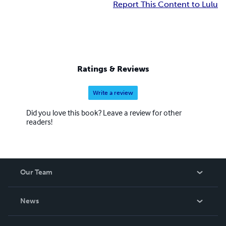
Report This Content to Lulu
Ratings & Reviews
Write a review
Did you love this book? Leave a review for other
readers!
Our Team
About Us
News
Careers
In The News