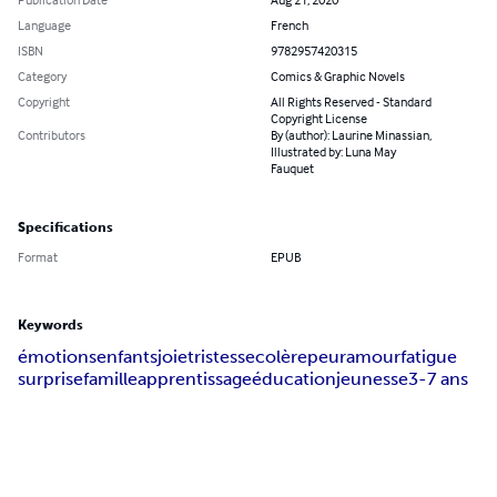
Language
French
ISBN
9782957420315
Category
Comics & Graphic Novels
Copyright
All Rights Reserved - Standard
Copyright License
Contributors
By (author): Laurine Minassian,
Illustrated by: Luna May
Fauquet
Specifications
Format
EPUB
Keywords
émotions
enfants
joie
tristesse
colère
peur
amour
fatigue
surprise
famille
apprentissage
éducation
jeunesse
3-7 ans