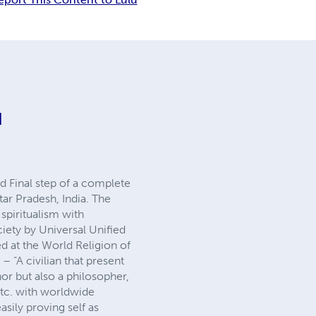
H
d Final step of a complete
tar Pradesh, India. The
spiritualism with
iety by Universal Unified
ed at the World Religion of
– “A civilian that present
or but also a philosopher,
etc. with worldwide
sily proving self as