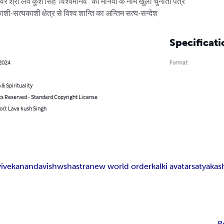
र श्री लव कुश सिंह“विश्वमानव” का मानवों के नाम खुला चुनौती पत्र

-सत्यकाशी क्षेत्र से विश्व शान्ति का अन्तिम सत्य-सन्देश
Specificati
 2024
Format
 & Spirituality
ts Reserved - Standard Copyright License
or): Lava kush Singh
vivekananda
vishwshastra
new world order
kalki avatar
satyakas
R