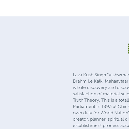
Lava Kush Singh “Vishwmana
Brahm i.e Kalki Mahaavtaar 
whole discovery and discove
satisfaction of material sc
Truth Theory. This is a tot
Parliament in 1893 at Chicag
own duty for World Nation”
creator, planner, spiritual
establishment process acco