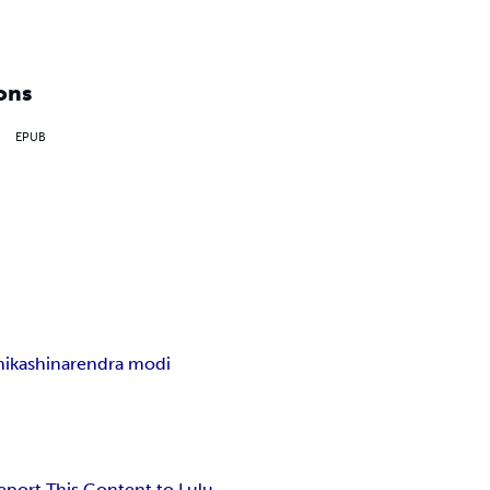
ons
EPUB
hi
kashi
narendra modi
eport This Content to Lulu