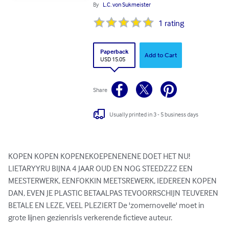
By
L.C. von Sukmeister
1
rating
Paperback
Add to Cart
USD 15.05
Share
Usually printed in 3 - 5 business days
KOPEN KOPEN KOPENEKOEPENENENE DOET HET NU! 
LIETARYYRU BIJNA 4 JAAR OUD EN NOG STEEDZZZ EEN 
MEESTERWERK, EENFOKKIN MEETSREWERK, IEDEREEN KOPEN 
DAN, EVEN JE PLASTIC BETAALPAS TEVOORRSCHIJN TEUVEREN 
BETALE EN LEZE, VEEL PLEZIERT De 'zomernovelle' moet in 
grote lijnen gezienrisIs verkerende fictieve auteur.