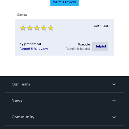
Write a review
1
Review
Oct 6, 2009
by
jeroenmaat
0
people
Helpful
found this helpful
Report this review
Our Team
About Us
News
Careers
In The News
Community
Events