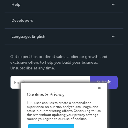
Blog
Help
Videos
Order Lookup
Developers
Podcast
Knowledge Base
Language:
English
Contact Support
English
Get expert tips on direct sales, audience growth, and
Deutsch
exclusive offers to help you build your business.
Unsubscribe at any time.
Français
Italiano
Submit
Español
Cookies & Privacy
Lulu uses cookies to create a personalized
experience on our site, analyze site usage, and
assist in our marketing efforts. Continuing to use
this site without updating your privacy settings
means you agree to our use of cookies.