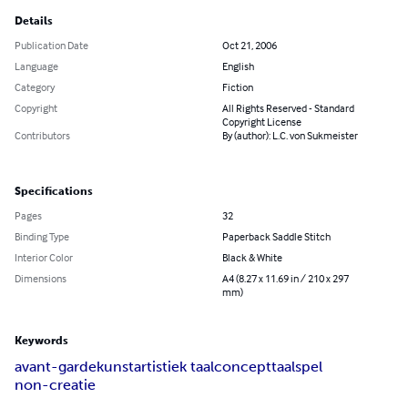
Details
Publication Date
Oct 21, 2006
Language
English
Category
Fiction
Copyright
All Rights Reserved - Standard
Copyright License
Contributors
By (author): L.C. von Sukmeister
Specifications
Pages
32
Binding Type
Paperback Saddle Stitch
Interior Color
Black & White
Dimensions
A4 (8.27 x 11.69 in / 210 x 297
mm)
Keywords
avant-garde
kunst
artistiek taalconcept
taalspel
non-creatie