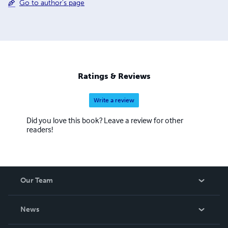
Go to author's page
Ratings & Reviews
Write a review
Did you love this book? Leave a review for other
readers!
Our Team
About Us
News
Careers