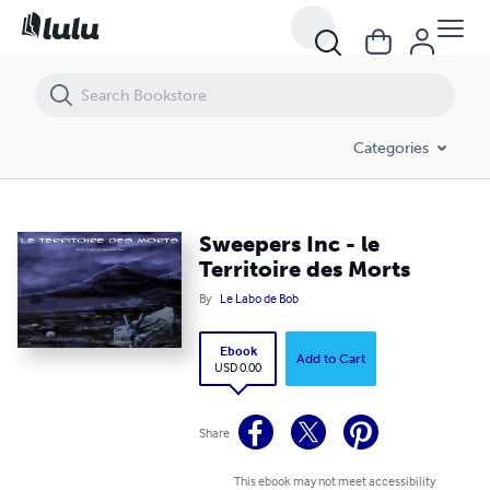
Sweepers Inc - le Territoire des Morts
Categories
Sweepers Inc - le
Territoire des Morts
By
Le Labo de Bob
Ebook
Add to Cart
USD 0.00
Share
This ebook may not meet accessibility