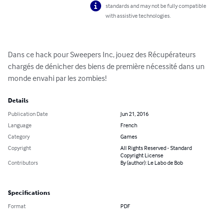
standards and may not be fully compatible
with assistive technologies.
Dans ce hack pour Sweepers Inc, jouez des Récupérateurs 
chargés de dénicher des biens de première nécessité dans un 
monde envahi par les zombies!
Details
Publication Date
Jun 21, 2016
Language
French
Category
Games
Copyright
All Rights Reserved - Standard
Copyright License
Contributors
By (author): Le Labo de Bob
Specifications
Format
PDF