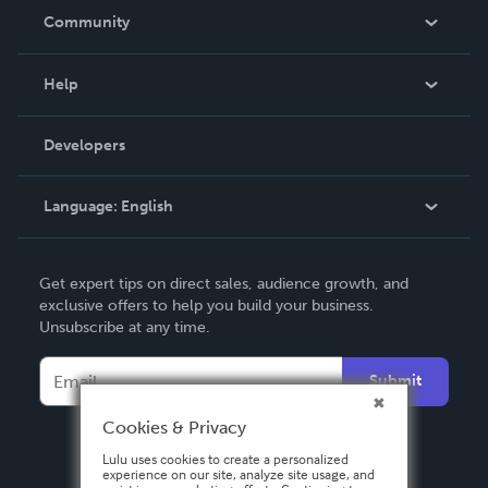
In The News
Community
Events
Blog
Help
Videos
Order Lookup
Developers
Podcast
Knowledge Base
Language:
English
Contact Support
English
Get expert tips on direct sales, audience growth, and
Deutsch
exclusive offers to help you build your business.
Unsubscribe at any time.
Français
Italiano
Submit
Español
Cookies & Privacy
Lulu uses cookies to create a personalized
experience on our site, analyze site usage, and