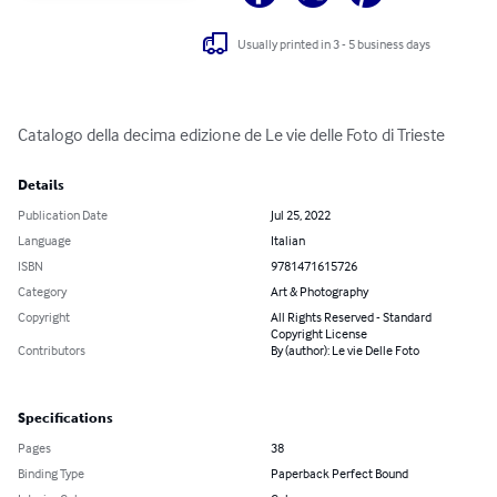
Usually printed in 3 - 5 business days
Catalogo della decima edizione de Le vie delle Foto di Trieste
Details
Publication Date
Jul 25, 2022
Language
Italian
ISBN
9781471615726
Category
Art & Photography
Copyright
All Rights Reserved - Standard
Copyright License
Contributors
By (author): Le vie Delle Foto
Specifications
Pages
38
Binding Type
Paperback Perfect Bound