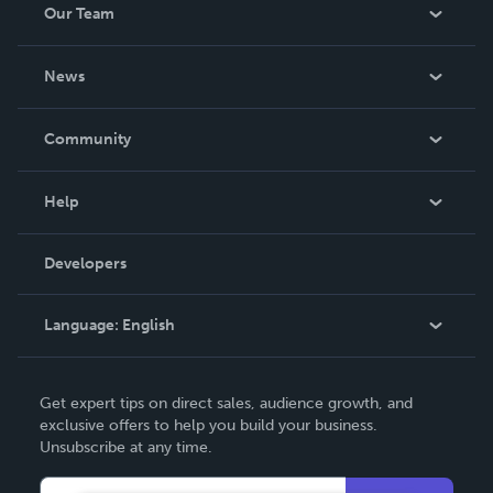
Our Team
About Us
News
Careers
In The News
Community
Events
Blog
Help
Videos
Order Lookup
Developers
Podcast
Knowledge Base
Language:
English
Contact Support
English
Get expert tips on direct sales, audience growth, and
Deutsch
exclusive offers to help you build your business.
Unsubscribe at any time.
Français
Italiano