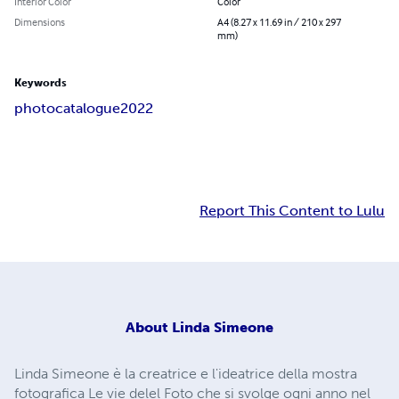
Interior Color
Color
Dimensions
A4 (8.27 x 11.69 in / 210 x 297
mm)
Keywords
photo
catalogue
2022
Report This Content to Lulu
About
Linda Simeone
Linda Simeone è la creatrice e l'ideatrice della mostra
fotografica Le vie delel Foto che si svolge ogni anno nel