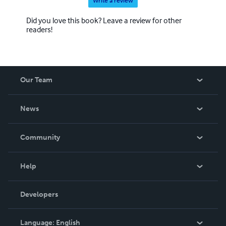
Write a review
Did you love this book? Leave a review for other
readers!
Our Team
About Us
News
Careers
In The News
Community
Events
Blog
Help
Videos
Order Lookup
Developers
Podcast
Knowledge Base
Language:
English
Contact Support