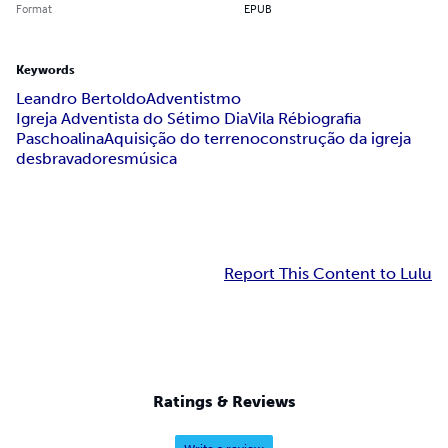
Format
EPUB
Keywords
Leandro Bertoldo
Adventistmo
Igreja Adventista do Sétimo Dia
Vila Ré
biografia
Paschoalina
Aquisição do terreno
construção da igreja
desbravadores
música
Report This Content to Lulu
Ratings & Reviews