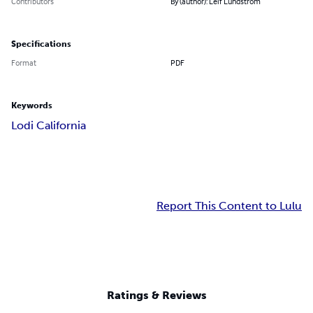
Contributors
By (author): Leif Lundström
Specifications
Format
PDF
Keywords
Lodi California
Report This Content to Lulu
Ratings & Reviews