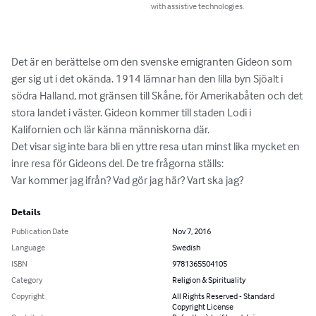
with assistive technologies.
Det är en berättelse om den svenske emigranten Gideon som 
ger sig ut i det okända. 1914 lämnar han den lilla byn Sjöalt i 
södra Halland, mot gränsen till Skåne, för Amerikabåten och det 
stora landet i väster. Gideon kommer till staden Lodi i 
Kalifornien och lär känna människorna där. 

Det visar sig inte bara bli en yttre resa utan minst lika mycket en 
inre resa för Gideons del. De tre frågorna ställs: 

Var kommer jag ifrån? Vad gör jag här? Vart ska jag?
Details
Publication Date
Nov 7, 2016
Language
Swedish
ISBN
9781365504105
Category
Religion & Spirituality
Copyright
All Rights Reserved - Standard
Copyright License