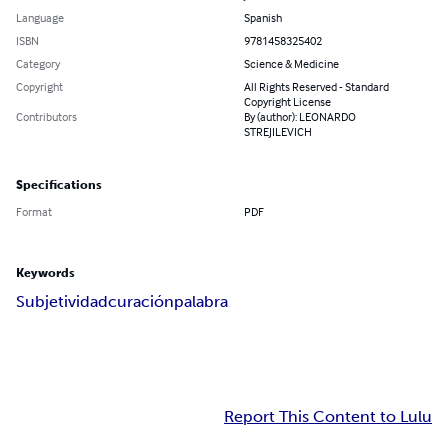
Language
Spanish
ISBN
9781458325402
Category
Science & Medicine
Copyright
All Rights Reserved - Standard
Copyright License
Contributors
By (author): LEONARDO
STREJILEVICH
Specifications
Format
PDF
Keywords
Subjetividad
curación
palabra
Report This Content to Lulu