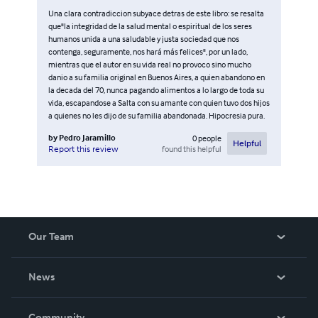
Una clara contradiccion subyace detras de este libro: se resalta
que"la integridad de la salud mental o espiritual de los seres
humanos unida a una saludable y justa sociedad que nos
contenga, seguramente, nos hará más felices", por un lado,
mientras que el autor en su vida real no provoco sino mucho
danio a su familia original en Buenos Aires, a quien abandono en
la decada del 70, nunca pagando alimentos a lo largo de toda su
vida, escapandose a Salta con su amante con quien tuvo dos hijos
a quienes no les dijo de su familia abandonada. Hipocresia pura.
by
Pedro Jaramillo
0
people
Helpful
found this helpful
Report this review
Our Team
About Us
News
Careers
In The News
Community