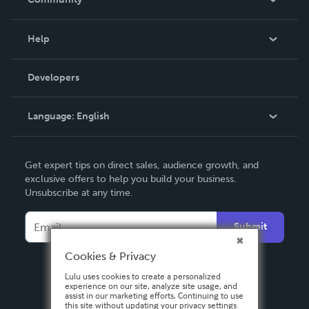
Events
Blog
Help
Videos
Order Lookup
Developers
Podcast
Knowledge Base
Language:
English
Contact Support
English
Get expert tips on direct sales, audience growth, and
Deutsch
exclusive offers to help you build your business.
Unsubscribe at any time.
Français
Italiano
Submit
Español
Cookies & Privacy
Lulu uses cookies to create a personalized
experience on our site, analyze site usage, and
assist in our marketing efforts. Continuing to use
this site without updating your privacy settings