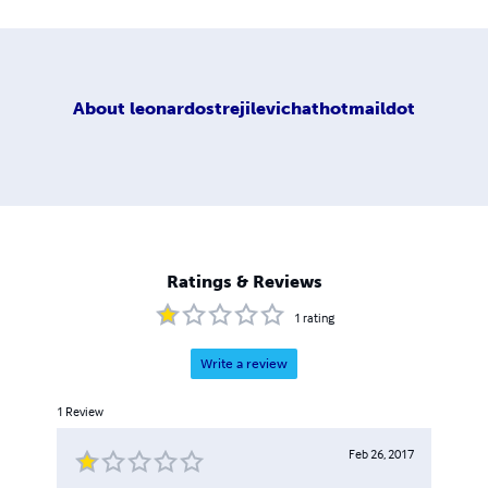
About
leonardostrejilevichathotmaildot
Ratings & Reviews
1
rating
Write a review
1
Review
Feb 26, 2017