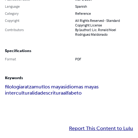
Language
Spanish
Category
Reference
Copyright
All Rights Reserved - Standard
Copyright License
Contributors
By (author): Lic. Ronald Noel
Rodriguez Maldonado
Specifications
Format
PDF
Keywords
filologia
ratzamut
los mayas
idiomas mayas
interculturalidad
escritura
alfabeto
Report This Content to Lulu