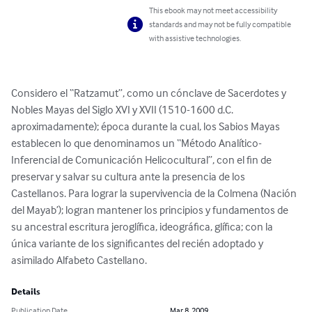
This ebook may not meet accessibility
standards and may not be fully compatible
with assistive technologies.
Considero el “Ratzamut”, como un cónclave de Sacerdotes y 
Nobles Mayas del Siglo XVI y XVII (1510-1600 d.C. 
aproximadamente); época durante la cual, los Sabios Mayas 
establecen lo que denominamos un “Método Analítico-
Inferencial de Comunicación Helicocultural”, con el fin de 
preservar y salvar su cultura ante la presencia de los 
Castellanos. Para lograr la supervivencia de la Colmena (Nación 
del Mayab’); logran mantener los principios y fundamentos de 
su ancestral escritura jeroglífica, ideográfica, glífica; con la 
única variante de los significantes del recién adoptado y 
asimilado Alfabeto Castellano.
Details
Publication Date
Mar 8, 2009