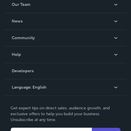
Our Team
About Us
News
Careers
In The News
Community
Events
Blog
Help
Videos
Order Lookup
Developers
Podcast
Knowledge Base
Language:
English
Contact Support
English
Get expert tips on direct sales, audience growth, and
Deutsch
exclusive offers to help you build your business.
Unsubscribe at any time.
Français
Italiano