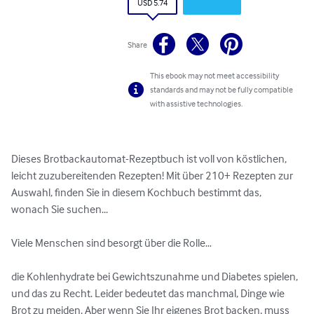
USD 5.74
Share
This ebook may not meet accessibility
standards and may not be fully compatible
with assistive technologies.
Dieses Brotbackautomat-Rezeptbuch ist voll von köstlichen, 
leicht zuzubereitenden Rezepten! Mit über 210+ Rezepten zur 
Auswahl, finden Sie in diesem Kochbuch bestimmt das, 
wonach Sie suchen...

Viele Menschen sind besorgt über die Rolle…

die Kohlenhydrate bei Gewichtszunahme und Diabetes spielen, 
und das zu Recht. Leider bedeutet das manchmal, Dinge wie 
Brot zu meiden. Aber wenn Sie Ihr eigenes Brot backen, muss 