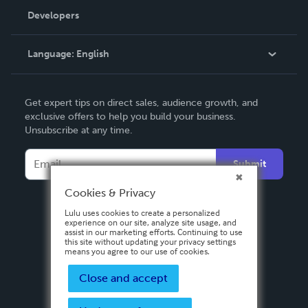
Order Lookup
Developers
Podcast
Knowledge Base
Language:
English
Contact Support
English
Get expert tips on direct sales, audience growth, and
Deutsch
exclusive offers to help you build your business.
Unsubscribe at any time.
Français
Italiano
Submit
Español
Cookies & Privacy
Lulu uses cookies to create a personalized
experience on our site, analyze site usage, and
assist in our marketing efforts. Continuing to use
this site without updating your privacy settings
means you agree to our use of cookies.
Close and accept