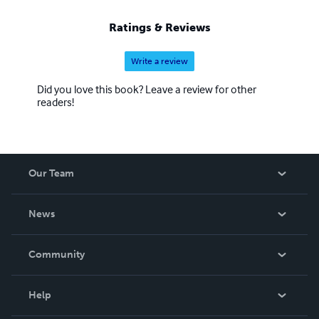
Ratings & Reviews
Write a review
Did you love this book? Leave a review for other
readers!
Our Team
About Us
News
Careers
In The News
Community
Events
Blog
Help
Videos