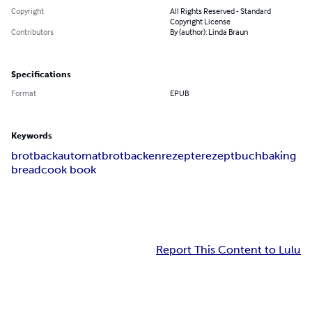
Copyright
All Rights Reserved - Standard
Copyright License
Contributors
By (author): Linda Braun
Specifications
Format
EPUB
Keywords
brotbackautomat
brot
backen
rezepte
rezeptbuch
baking
bread
cook book
Report This Content to Lulu