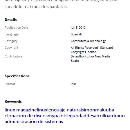
sacarle lo máximo a tus pantallas.
Details
Publication Date
Jun 5, 2013
Language
Spanish
Category
Computers & Technology
Copyright
All Rights Reserved - Standard
Copyright License
Contributors
By (author): Linux New Media
Spain
Specifications
Format
PDF
Keywords
linux magazine
linux
lenguaje natural
simon
maluuba
clonación de discos
mypaint
seguridad
desarrollo
arduino
administración de sistemas