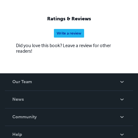
Ratings & Reviews
Write a review
Did you love this book? Leave a review for other
readers!
Our Team
About Us
News
Careers
In The News
Community
Events
Blog
Help