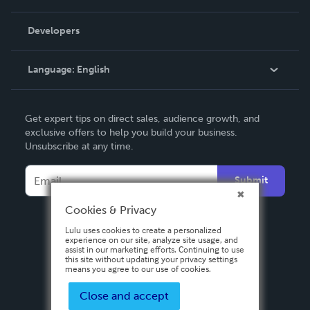
Videos
Order Lookup
Developers
Podcast
Knowledge Base
Language:
English
Contact Support
English
Get expert tips on direct sales, audience growth, and
Deutsch
exclusive offers to help you build your business.
Unsubscribe at any time.
Français
Italiano
Submit
Español
Cookies & Privacy
Lulu uses cookies to create a personalized
experience on our site, analyze site usage, and
assist in our marketing efforts. Continuing to use
this site without updating your privacy settings
means you agree to our use of cookies.
Close and accept