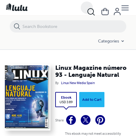
Linux Magazine número 93 - Lenguaje Natural
Categories
Linux Magazine número
93 - Lenguaje Natural
By
Linux New Media Spain
Ebook
Add to Cart
USD 3.89
Share
This ebook may not meet accessibility