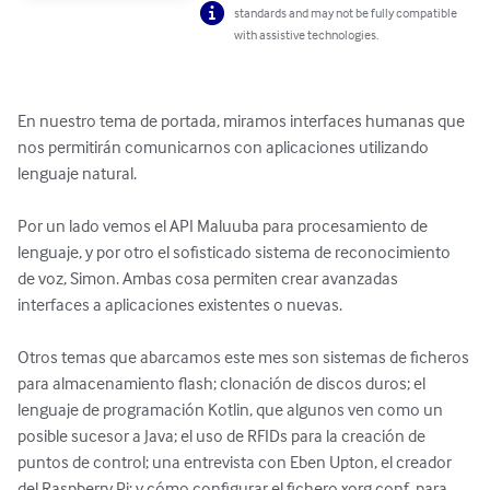
standards and may not be fully compatible
with assistive technologies.
En nuestro tema de portada, miramos interfaces humanas que 
nos permitirán comunicarnos con aplicaciones utilizando 
lenguaje natural.

Por un lado vemos el API Maluuba para procesamiento de 
lenguaje, y por otro el sofisticado sistema de reconocimiento 
de voz, Simon. Ambas cosa permiten crear avanzadas 
interfaces a aplicaciones existentes o nuevas.

Otros temas que abarcamos este mes son sistemas de ficheros 
para almacenamiento flash; clonación de discos duros; el 
lenguaje de programación Kotlin, que algunos ven como un 
posible sucesor a Java; el uso de RFIDs para la creación de 
puntos de control; una entrevista con Eben Upton, el creador 
del Raspberry Pi; y cómo configurar el fichero xorg.conf, para 