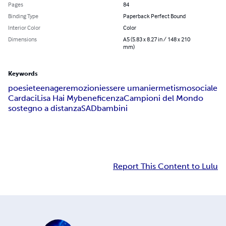
Pages
84
Binding Type
Paperback Perfect Bound
Interior Color
Color
Dimensions
A5 (5.83 x 8.27 in / 148 x 210
mm)
Keywords
poesie
teenager
emozioni
essere umani
ermetismo
sociale
Cardaci
Lisa Hai My
beneficenza
Campioni del Mondo
sostegno a distanza
SAD
bambini
Report This Content to Lulu