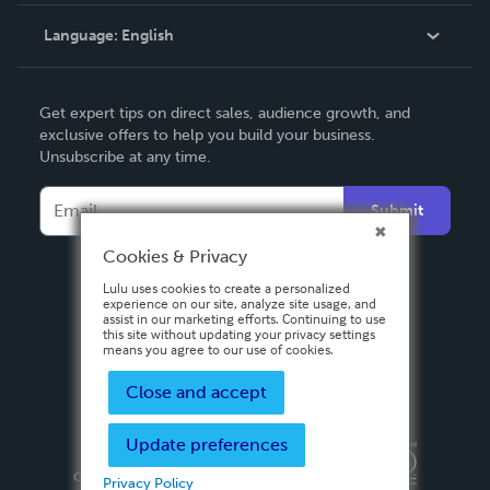
Knowledge Base
Language:
English
Contact Support
English
Get expert tips on direct sales, audience growth, and
Deutsch
exclusive offers to help you build your business.
Unsubscribe at any time.
Français
Italiano
Submit
Español
Cookies & Privacy
Lulu uses cookies to create a personalized
experience on our site, analyze site usage, and
assist in our marketing efforts. Continuing to use
this site without updating your privacy settings
means you agree to our use of cookies.
Close and accept
Update preferences
Privacy Policy
Terms & Conditions
Security
Copyright ©
2026 Lulu Press, Inc. All rights reserved.
Privacy Policy