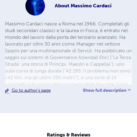
About
Massimo Cardaci
Massimo Cardaci nasce a Roma nel 1966. Completati gli
studi secondari classici e la laurea in Fisica, è entrato nel
mondo del lavoro dalla porta del terziario avanzato. Ha
lavorato per oltre 30 anni come Manager nel settore
Spazio per una multinazionale di Servizi. Ha pubblicato un
saggio sui sistemi di Governance Aziendali Etici (“La Terza
Strada: una storia di Principi, Maestri e Cappellai”), uno
sulla corsa di lunga durata (“42.195: il problema non sono
i 42 Km, ma gli ultimi 195 metri!”), e una serie di 14
volumetti sulla storia della scoperta delle Macchie Solari
Show full description
Go to author's page
(“Macchie sul Sole? Che fai, scherzi?”). Si interessa di
giardinaggio, cucina e fantascienza, accompagnati dalla
passione per la orsa e da un costante impegno nel
volontariato.
Ratings & Reviews