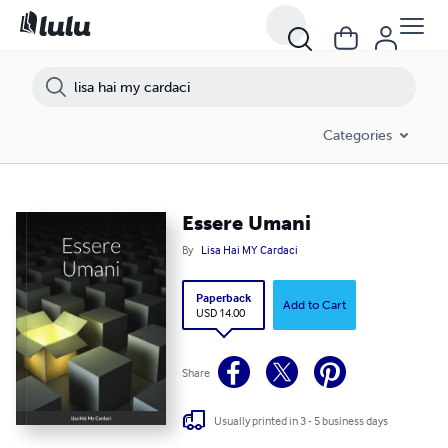
Categories
Essere Umani
By
Lisa Hai MY Cardaci
Paperback
Add to Cart
USD 14.00
Share
Usually printed in 3 - 5 business days