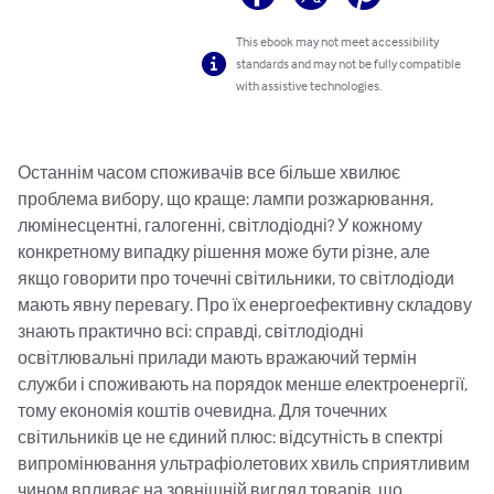
This ebook may not meet accessibility
standards and may not be fully compatible
with assistive technologies.
Останнім часом споживачів все більше хвилює 
проблема вибору, що краще: лампи розжарювання, 
люмінесцентні, галогенні, світлодіодні? У кожному 
конкретному випадку рішення може бути різне, але 
якщо говорити про точечні світильники, то світлодіоди 
мають явну перевагу. Про їх енергоефективну складову 
знають практично всі: справді, світлодіодні 
освітлювальні прилади мають вражаючий термін 
служби і споживають на порядок менше електроенергії, 
тому економія коштів очевидна. Для точечних 
світильників це не єдиний плюс: відсутність в спектрі 
випромінювання ультрафіолетових хвиль сприятливим 
чином впливає на зовнішній вигляд товарів, що 