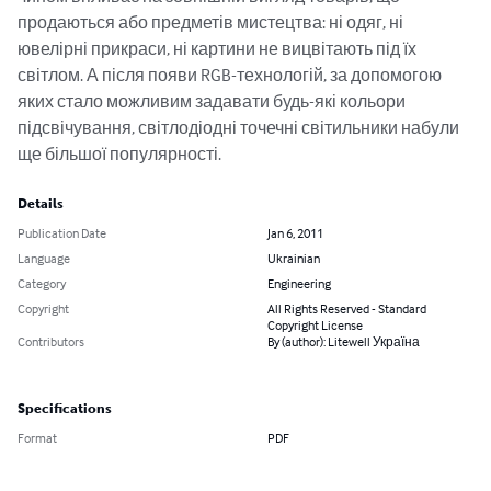
продаються або предметів мистецтва: ні одяг, ні 
ювелірні прикраси, ні картини не вицвітають під їх 
світлом. А після появи RGB-технологій, за допомогою 
яких стало можливим задавати будь-які кольори 
підсвічування, світлодіодні точечні світильники набули 
ще більшої популярності.
Details
Publication Date
Jan 6, 2011
Language
Ukrainian
Category
Engineering
Copyright
All Rights Reserved - Standard
Copyright License
Contributors
By (author): Litewell Україна
Specifications
Format
PDF