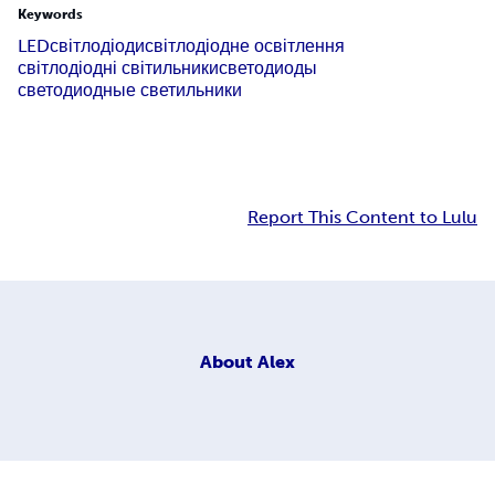
Keywords
LED
світлодіоди
світлодіодне освітлення
світлодіодні світильники
светодиоды
светодиодные светильники
Report This Content to Lulu
About
Alex