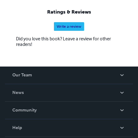
Ratings & Reviews
Write a review
Did you love this book? Leave a review for other
readers!
Our Team
About Us
News
Careers
In The News
Community
Events
Blog
Help
Videos