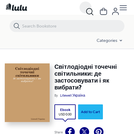
Світлодіодні точечні світильники: де застосовувати і як вибр
Categories
Світлодіодні точечні
світильники: де
застосовувати і як
вибрати?
By
Litewell Україна
Ebook
Add to Cart
USD 0.00
Share