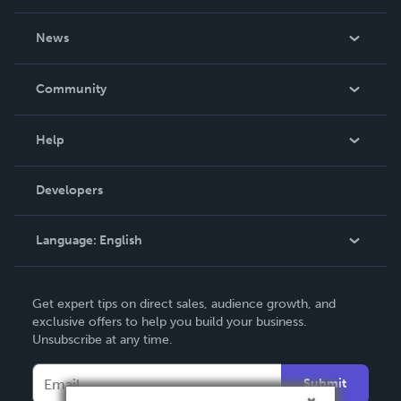
About Us
News
Careers
In The News
Community
Events
Blog
Help
Videos
Order Lookup
Developers
Podcast
Knowledge Base
Language:
English
Contact Support
English
Get expert tips on direct sales, audience growth, and
Deutsch
exclusive offers to help you build your business.
Unsubscribe at any time.
Français
Italiano
Submit