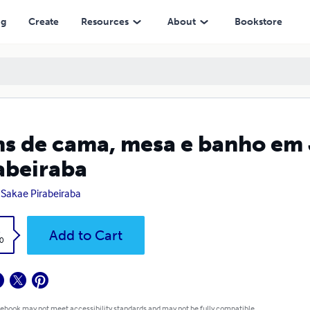
ng
Create
Resources
About
Bookstore
ns de cama, mesa e banho em J
abeiraba
 Sakae Pirabeiraba
k
Add to Cart
0
 ebook may not meet accessibility standards and may not be fully compatible