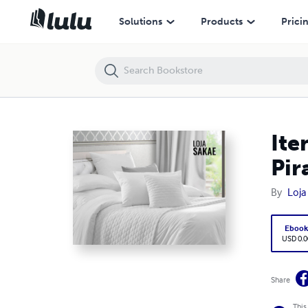
Itens de cama, mesa e banho em Joinville SC - Loja Sakae Pirabeiraba
Solutions
Products
Prici
Ite
Pir
By
Loja
Eboo
USD 0.0
Share
This