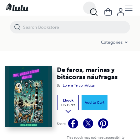
De faros, marinas y bitácoras náufragas
Categories
De faros, marinas y
bitácoras náufragas
By
Lorena Tercon Arbiza
Ebook
Add to Cart
USD 9.99
Share
This ebook may not meet accessibility