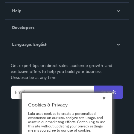
Events
Blog
Help
Videos
Order Lookup
Developers
Podcast
Knowledge Base
Language:
English
Contact Support
English
Get expert tips on direct sales, audience growth, and
Deutsch
exclusive offers to help you build your business.
Unsubscribe at any time.
Français
Italiano
Submit
Español
Cookies & Privacy
Lulu uses cookies to create a personalized
experience on our site, analyze site usage, and
assist in our marketing efforts. Continuing to use
this site without updating your privacy settings
means you agree to our use of cookies.