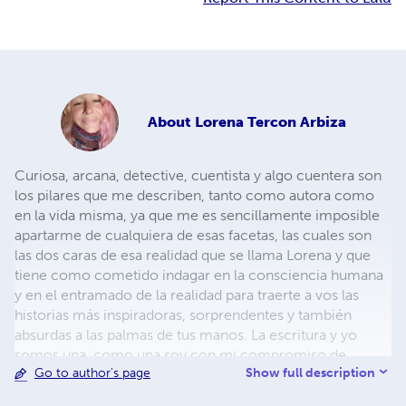
About
Lorena Tercon Arbiza
Curiosa, arcana, detective, cuentista y algo cuentera son
los pilares que me describen, tanto como autora como
en la vida misma, ya que me es sencillamente imposible
apartarme de cualquiera de esas facetas, las cuales son
las dos caras de esa realidad que se llama Lorena y que
tiene como cometido indagar en la consciencia humana
y en el entramado de la realidad para traerte a vos las
historias más inspiradoras, sorprendentes y también
absurdas a las palmas de tus manos. La escritura y yo
somos una, como una soy con mi compromiso de
Show full description
Go to author's page
desarrollo y potenciamiento personal para ayudarte a
catapultarte y posicionarte firme en tu mejor versión.