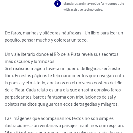
standards and may not be fully compatible
with assistive technologies.
De faros, marinas y bitácoras náufragas - Un libro para leer un 
poquito, pensar mucho y colorear un toco.

Un viaje literario donde el Río de la Plata revela sus secretos 
más oscuros y luminosos

Si el realismo mágico tuviera un puerto de llegada, sería este 
libro. En estas páginas te tejo nanocuentos que navegan entre 
la poesía y el misterio, anclados en el universo costero del Río 
de la Plata. Cada relato es una ola que arrastra consigo faros 
parpadeantes, barcos fantasma con tripulaciones de sal y 
objetos malditos que guardan ecos de tragedias y milagros.

Las imágenes que acompañan los textos no son simples 
ilustraciones: son ventanas a paisajes marítimos que respiran. 
Olas gigantescas que amenazan con volverse a tragar lo que 