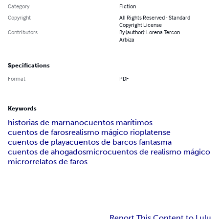
Category
Fiction
Copyright
All Rights Reserved - Standard
Copyright License
Contributors
By (author): Lorena Tercon
Arbiza
Specifications
Format
PDF
Keywords
historias de mar
nanocuentos marítimos
cuentos de faros
realismo mágico rioplatense
cuentos de playa
cuentos de barcos fantasma
cuentos de ahogados
microcuentos de realismo mágico
microrrelatos de faros
Report This Content to Lulu