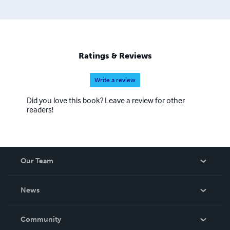
Tengo estudios en áreas tan divergentes entre sí como la
psicología, el arte, el diseño, la metafísica, la magia, el
mentalismo, la brujería, las sociedades secretas, los
animales y las terapias holísticas, y todo eso es lo que
pongo a tu servicio a través de mis libros, tanto de los
Ratings & Reviews
específicamente de desarrollo personal como de los que
enfundan enseñanzas a través de ficciones tan imposibles
Write a review
como cotidianas.
Did you love this book? Leave a review for other
readers!
Our Team
About Us
News
Careers
In The News
Community