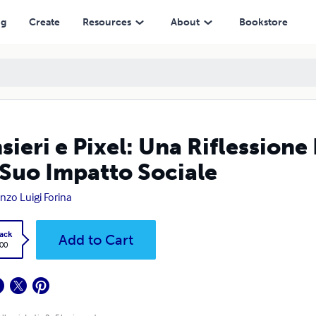
patto Sociale
ng
Create
Resources
About
Bookstore
sieri e Pixel: Una Riflessione 
l Suo Impatto Sociale
nzo Luigi Forina
ack
Add to Cart
.00