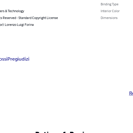
Binding Type
rs & Technology
Interior Color
ts Reserved - Standard Copyright License
Dimensions
or): Lorenzo Luigi Forina
ossi
Pregiudizi
R