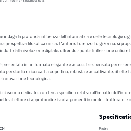
lly printed in 3 - 5 business days
he indaga la profonda influenza dell'informatica e delle tecnologie digit
prospettiva filosofica unica. L'autore, Lorenzo Luigi Forina, si prop
indotti dalla rivoluzione digitale, offrendo spunti di riflessione critici e
o è presentata in un formato elegante e accessibile, pensato per esse
ento per studio e ricerca. La copertina, robusta e accattivante, riflette
e innovazione tecnologica.

itoli, ciascuno dedicato a un tema specifico relativo all'impatto dell'info
te al lettore di approfondire i vari argomenti in modo strutturato e 
Specificati
2024
Pages