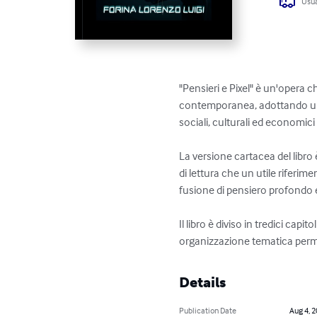
Usua
"Pensieri e Pixel" è un'opera c
contemporanea, adottando una 
sociali, culturali ed economici 
La versione cartacea del libr
di lettura che un utile riferim
fusione di pensiero profondo 
Il libro è diviso in tredici cap
organizzazione tematica permet
Details
Publication Date
Aug 4, 