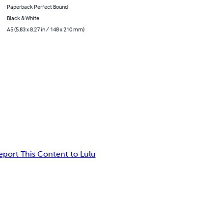
Paperback Perfect Bound
Black & White
A5 (5.83 x 8.27 in / 148 x 210 mm)
eport This Content to Lulu