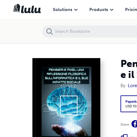
Pensieri e Pixel: Una Riflessione Filosofica sull'Informatica e il Suo Im
Solutions
Products
Prici
Pen
e i
By
Lore
Paperb
USD 10
Share