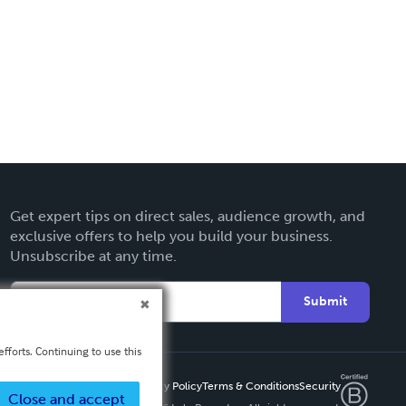
Get expert tips on direct sales, audience growth, and
exclusive offers to help you build your business.
Unsubscribe at any time.
Submit
fforts. Continuing to use this
Privacy Policy
Terms & Conditions
Security
Close and accept