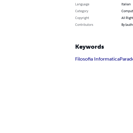
Language
Italian
Category
Compute
Copyright
All Righ
Contributors
By (auth
Keywords
Filosofia Informatica
Parad