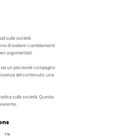
ali sulla società 
one di svelare i cambiamenti 
 ben argomentati.

re sia un piacevole compagno 
 l'essenza del contenuto: una 
rmatica sulla società. Questa 
coerente.
ons
116