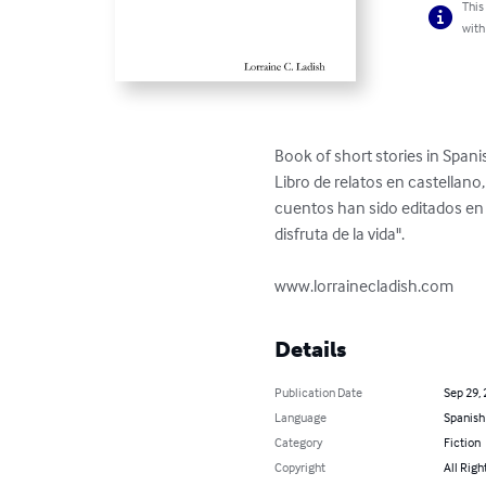
This
with
Book of short stories in Spani
Libro de relatos en castellano,
cuentos han sido editados en re
disfruta de la vida". 

www.lorrainecladish.com
Details
Publication Date
Sep 29,
Language
Spanish
Category
Fiction
Copyright
All Righ