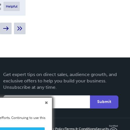
e
Helpful
l
Get expert tips on direct sales, audience growth, and
exclusive offers to help you build your business.
Unsubscribe at any time.
Submit
fforts. Continuing to use this
Privacy Policy
Terms & Conditions
Security