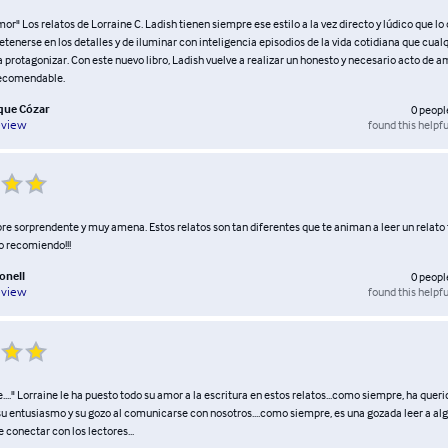
mor" Los relatos de Lorraine C. Ladish tienen siempre ese estilo a la vez directo y lúdico que lo
tenerse en los detalles y de iluminar con inteligencia episodios de la vida cotidiana que cual
 protagonizar. Con este nuevo libro, Ladish vuelve a realizar un honesto y necesario acto de a
recomendable.
ue Cózar
0
peopl
found this helpfu
eview
re sorprendente y muy amena. Estos relatos son tan diferentes que te animan a leer un relato t
o recomiendo!!!
onell
0
peopl
found this helpfu
eview
.." Lorraine le ha puesto todo su amor a la escritura en estos relatos...como siempre, ha queri
su entusiasmo y su gozo al comunicarse con nosotros....como siempre, es una gozada leer a alg
 conectar con los lectores...