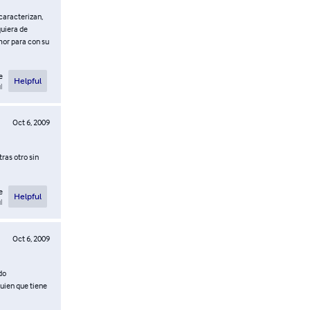
 caracterizan,
quiera de
mor para con su
e
Helpful
l
Oct 6, 2009
ras otro sin
e
Helpful
l
Oct 6, 2009
do
uien que tiene