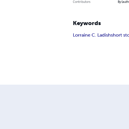
Contributors
By (auth
Keywords
Lorraine C. Ladish
short st