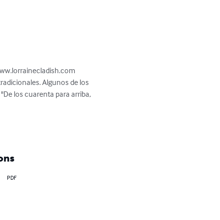
 www.lorrainecladish.com

tradicionales. Algunos de los 
 "De los cuarenta para arriba, 
ons
PDF