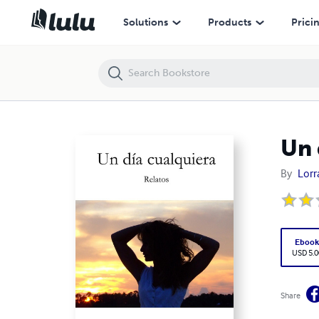
Un día cualquiera - relatos.
Solutions
Products
Prici
Un 
By
Lorr
Eboo
USD 5.0
Share