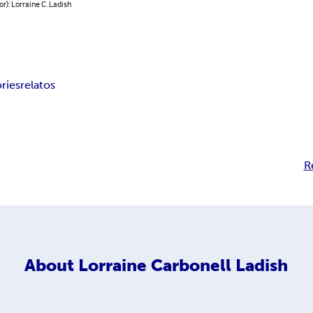
or): Lorraine C. Ladish
ories
relatos
R
About
Lorraine Carbonell Ladish