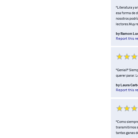
"Literatura y a
esa forma de de
nosotros podría
lectores.Muy 
by
Ramon Luq
Report this r
"Genial!" Siemp
querer parar. L
by
Laura Carb
Report this r
"Como siempre..
transmitirnos 
tantas ganas de