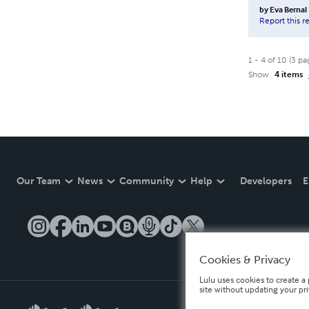
by
Eva Bernal
Report this r
1
-
4
of
10
(
3
pa
Show
4 items
Our Team
News
Community
Help
Developers
E
Cookies & Privacy
Lulu uses cookies to create a 
site without updating your pr