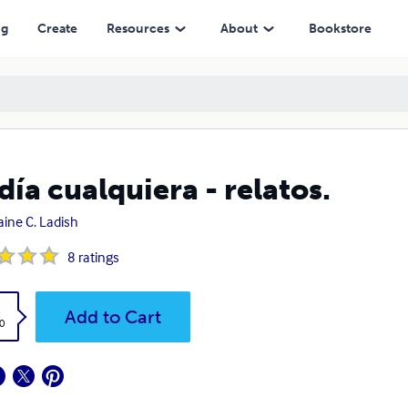
ng
Create
Resources
About
Bookstore
día cualquiera - relatos.
aine C. Ladish
8
ratings
k
Add to Cart
0