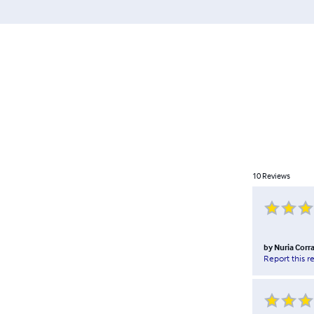
10
Reviews
by
Nuria Corra
Report this r