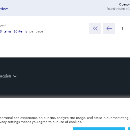
0
peopl
found this helpfu
eview
ges
)
8 items
16 items
per page
nglish
personalized experience on our site, analyze site usage, and assist in our marketing e
ivacy settings means you agree to our use of cookies.