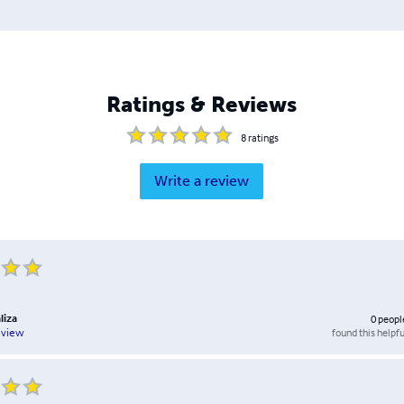
Ratings & Reviews
8
ratings
Write a review
liza
0
peopl
found this helpfu
eview