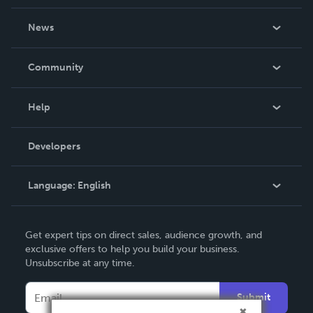
About Us
News
Careers
In The News
Community
Events
Blog
Help
Videos
Order Lookup
Developers
Podcast
Knowledge Base
Language:
English
Contact Support
English
Get expert tips on direct sales, audience growth, and
Deutsch
exclusive offers to help you build your business.
Unsubscribe at any time.
Français
Italiano
Submit