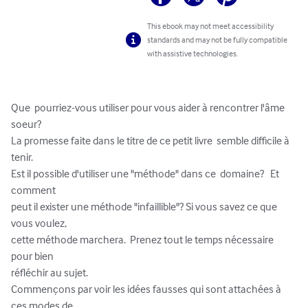
This ebook may not meet accessibility
standards and may not be fully compatible
with assistive technologies.
Que  pourriez-vous utiliser pour vous aider à rencontrer l'âme 
soeur?   

La promesse faite dans le titre de ce petit livre  semble difficile à 
tenir.

Est il possible d'utiliser une "méthode" dans ce  domaine?   Et 
comment 

peut il exister une méthode "infaillible"? Si vous savez ce que 
vous voulez, 

cette méthode marchera.  Prenez tout le temps nécessaire 
pour bien 

réfléchir au sujet.

Commençons par voir les idées fausses qui sont attachées à 
ces modes de 
