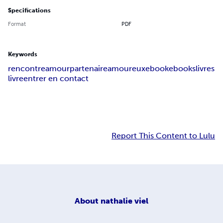
Specifications
Format
PDF
Keywords
rencontre
amour
partenaire
amoureux
ebook
ebooks
livres
livre
entrer en contact
Report This Content to Lulu
About
nathalie viel