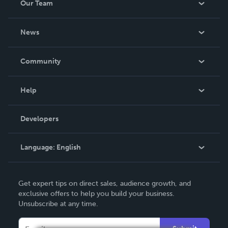
Our Team
About Us
News
Careers
In The News
Community
Events
Blog
Help
Videos
Order Lookup
Developers
Podcast
Knowledge Base
Language:
English
Contact Support
English
Get expert tips on direct sales, audience growth, and
Deutsch
exclusive offers to help you build your business.
Unsubscribe at any time.
Français
Italiano