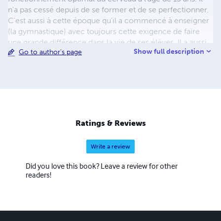
n'a pas cessé depuis de se former et de se perfectionner.
C'est aussi à cette époque qu'il a commencé à enseigner
(la gymnastique) avec toujours cette exigence de faire
une grande différence dans la vie de ses élèves. Il a aussi
Show full description
Go to author's page
suivi une formation universitaire d'enseignant puis de
formateur. Sa formation est très large : maitre praticien
enseignant en sophrologie, maitre praticien en PNL,
maitre praticien en hypnose ericksonnienne, master
coach, certifié en cohérence cardiaque, en intégration
par les mouvements oculaires, en EFT, en
communication non-violente, mindfulness ...etc. Il a ainsi
Ratings & Reviews
une compréhension profonde du fonctionnement
humain qu'il sait communiquer avec simplicité et ..
Write a review
Did you love this book? Leave a review for other
readers!