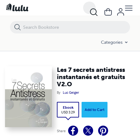
Les 7 secrets antistress instantanés et gratuits V2.O
Categories
Les 7 secrets antistress
instantanés et gratuits
V2.O
By
Luc Geiger
Ebook
Add to Cart
USD 3.29
Share