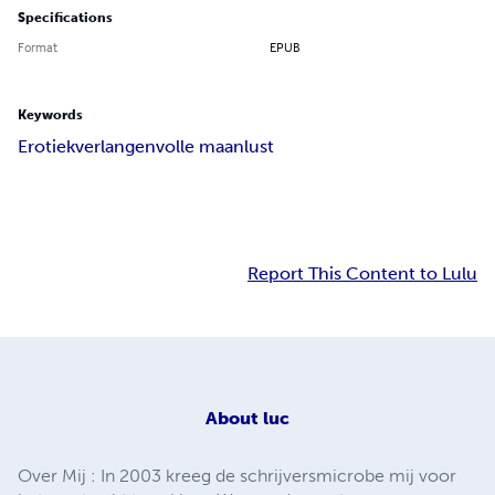
Specifications
Format
EPUB
Keywords
Erotiek
verlangen
volle maan
lust
Report This Content to Lulu
About
luc
Over Mij : In 2003 kreeg de schrijversmicrobe mij voor