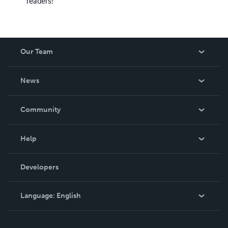
readers!
Our Team
About Us
News
Careers
In The News
Community
Events
Blog
Help
Videos
Order Lookup
Developers
Podcast
Knowledge Base
Language:
English
Contact Support
English