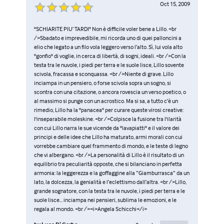
Oct 15, 2009
"SCHIARITE PIU’ TARDI" Non è difficile voler bene a Lillo. <br
/>Sbadato e imprevedibile, mi ricorda uno di quei palloncini a
elio che legato a un filo vola leggero verso l’alto. Sì, lui vola alto
"gonfio" di voglie, in cerca di libertà, di sogni, ideali. <br />Con la
testa tra le nuvole, i piedi per terra e le suole lisce, Lillo sovente
scivola, fracassa e sconquassa. <br />Niente di grave. Lillo
inciampa in un pensiero, o forse scivola sopra un sogno, si
scontra con una citazione, o ancora rovescia un verso poetico, o
al massimo si punge con un acrostico. Ma si sa, a tutto c’è un
rimedio, Lillo ha la "panacea" per curare queste virosi creative:
l'inseparabile moleskine. <br />Colpisce la fusione tra l'ilarità
con cui Lillo narra le sue vicende da "lavapiatti" e il valore dei
principi e delle idee che Lillo ha maturato, armi morali con cui
vorrebbe cambiare quel frammento di mondo, e le teste di legno
che vi albergano. <br />La personalità di Lillo è il risultato di un
equilibrio tra peculiarità opposte, che si bilanciano in perfetta
armonia: la leggerezza e la goffaggine alla “Giamburrasca” da un
lato, la dolcezza, la genialità e l’eclettismo dall’altra. <br />Lillo,
grande sognatore, con la testa tra le nuvole, i piedi per terra e le
suole lisce... inciampa nei pensieri, sublima le emozioni, e le
regala al mondo. <br /><i>Angela Schicchi</i>