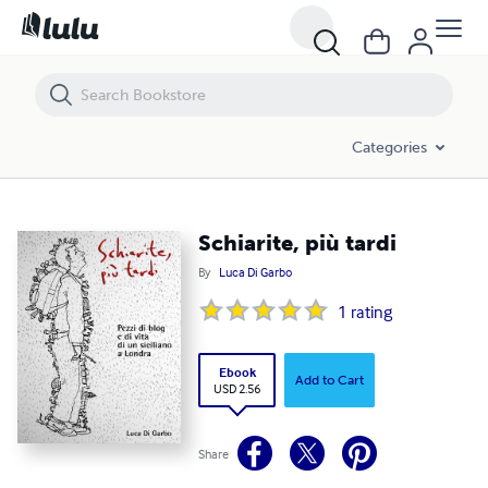
Schiarite, più tardi
Categories
Schiarite, più tardi
By
Luca Di Garbo
1
rating
Ebook
Add to Cart
USD 2.56
Share