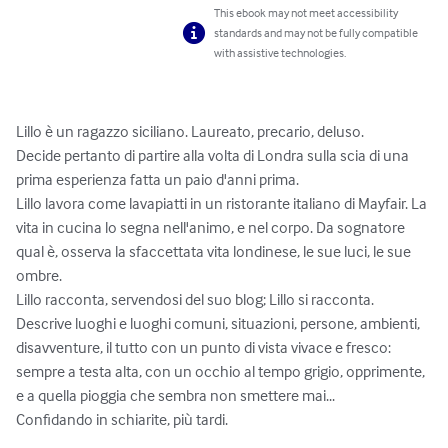
This ebook may not meet accessibility
standards and may not be fully compatible
with assistive technologies.
Lillo è un ragazzo siciliano. Laureato, precario, deluso. 

Decide pertanto di partire alla volta di Londra sulla scia di una 
prima esperienza fatta un paio d'anni prima.

Lillo lavora come lavapiatti in un ristorante italiano di Mayfair. La 
vita in cucina lo segna nell'animo, e nel corpo. Da sognatore 
qual è, osserva la sfaccettata vita londinese, le sue luci, le sue 
ombre.

Lillo racconta, servendosi del suo blog; Lillo si racconta. 
Descrive luoghi e luoghi comuni, situazioni, persone, ambienti, 
disavventure, il tutto con un punto di vista vivace e fresco: 
sempre a testa alta, con un occhio al tempo grigio, opprimente, 
e a quella pioggia che sembra non smettere mai... 

Confidando in schiarite, più tardi.