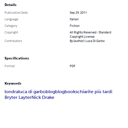
Details
Publication Date
Sep 29, 2011
Language
Italian
Category
Fiction
Copyright
All Rights Reserved - Standard
Copyright License
Contributors
By (author): Luca Di Garbo
Specifications
Format
PDF
Keywords
londra
luca di garbo
blog
blogbook
schiarite più tardi
Bryter Layter
Nick Drake