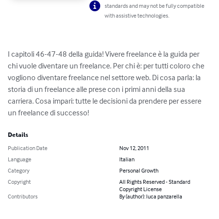
standards and may not be fully compatible
with assistive technologies.
I capitoli 46-47-48 della guida! Vivere freelance è la guida per 
chi vuole diventare un freelance. Per chi è: per tutti coloro che 
vogliono diventare freelance nel settore web. Di cosa parla: la 
storia di un freelance alle prese con i primi anni della sua 
carriera. Cosa impari: tutte le decisioni da prendere per essere 
un freelance di successo!
Details
Publication Date
Nov 12, 2011
Language
Italian
Category
Personal Growth
Copyright
All Rights Reserved - Standard
Copyright License
Contributors
By (author): luca panzarella