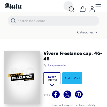
Vivere Freelance cap. 46-48
Categories
Vivere Freelance cap. 46-
48
By
luca panzarella
Ebook
Add to Cart
USD 2.32
Share
This ebook may not meet accessibility