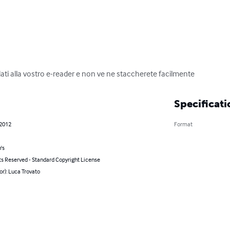
lati alla vostro e-reader e non ve ne staccherete facilmente
Specificati
 2012
Format
's
ts Reserved - Standard Copyright License
or): Luca Trovato