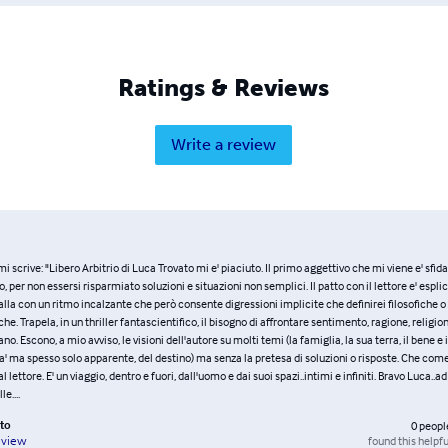
Ratings & Reviews
Write a review
i scrive: "Libero Arbitrio di Luca Trovato mi e' piaciuto. Il primo aggettivo che mi viene e' sfidan
, per non essersi risparmiato soluzioni e situazioni non semplici. Il patto con il lettore e' esplic
la con un ritmo incalzante che però consente digressioni implicite che definirei filosofiche 
he. Trapela, in un thriller fantascientifico, il bisogno di affrontare sentimento, ragione, religio
o. Escono, a mio avviso, le visioni dell'autore su molti temi (la famiglia, la sua terra, il bene e 
a' ma spesso solo apparente, del destino) ma senza la pretesa di soluzioni o risposte. Che com
 lettore. E' un viaggio, dentro e fuori, dall'uomo e dai suoi spazi..intimi e infiniti. Bravo Luca..a
e....
to
0
peopl
found this helpfu
eview