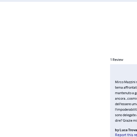
1
Review
Mirco Mazzini m
tema affrontato
mantenuto a gal
ancora...cosmic
dell'essere uman
l'impoderabilit
sono delegate al
dire? Grazie mill
by
Luca Trova
Report this r