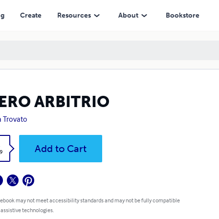
ng
Create
Resources
About
Bookstore
BERO ARBITRIO
 Trovato
k
Add to Cart
9
 ebook may not meet accessibility standards and may not be fully compatible
 assistive technologies.