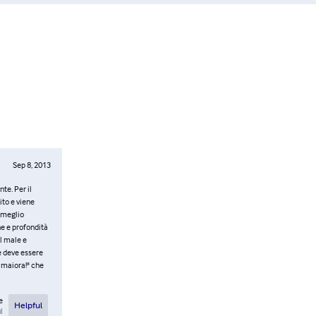
Sep 8, 2013
te. Per il
ito e viene
o meglio
ne e profondità
il male e
e deve essere
d maiora!" che
e
Helpful
l