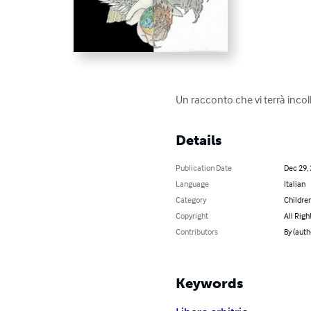
Un racconto che vi terrà incol
Details
Publication Date
Dec 29,
Language
Italian
Category
Children
Copyright
All Righ
Contributors
By (auth
Keywords