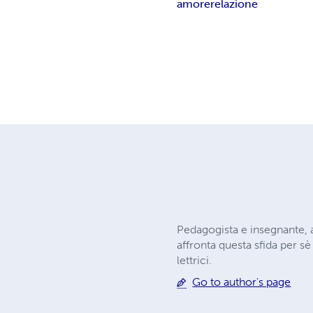
amore
relazione
Pedagogista e insegnante, am
affronta questa sfida per sè
lettrici.
Go to author's page