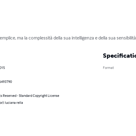
plice, ma la complessità della sua intelligenza e della sua sensibilità l
Specificati
2015
Format
6493790
ts Reserved - Standard Copyright License
or): luciana rella