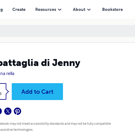
ng
Create
Resources
About
Bookstore
battaglia di Jenny
na rella
k
Add to Cart
5
 ebook may not meet accessibility standards and may not be fully compatible
 assistive technologies.