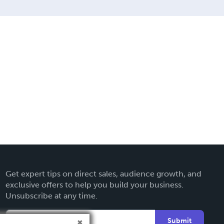
Get expert tips on direct sales, audience growth, and
exclusive offers to help you build your business.
Unsubscribe at any time.
Submit