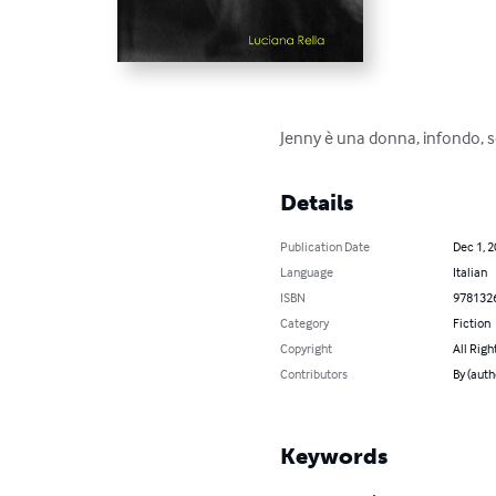
Jenny è una donna, infondo, sem
Details
Publication Date
Dec 1, 
Language
Italian
ISBN
978132
Category
Fiction
Copyright
All Righ
Contributors
By (auth
Keywords