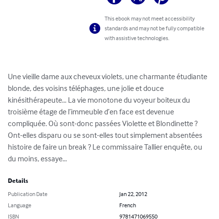
This ebook may not meet accessibility
standards and may not be fully compatible
with assistive technologies.
Une vieille dame aux cheveux violets, une charmante étudiante 
blonde, des voisins téléphages, une jolie et douce 
kinésithérapeute… La vie monotone du voyeur boiteux du 
troisième étage de l’immeuble d’en face est devenue 
compliquée. Où sont-donc passées Violette et Blondinette ? 
Ont-elles disparu ou se sont-elles tout simplement absentées 
histoire de faire un break ? Le commissaire Tallier enquête, ou 
du moins, essaye…
Details
Publication Date
Jan 22, 2012
Language
French
ISBN
9781471069550