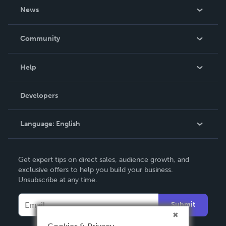
About Us
News
Careers
In The News
Community
Events
Blog
Help
Videos
Order Lookup
Developers
Podcast
Knowledge Base
Language:
English
Contact Support
English
Get expert tips on direct sales, audience growth, and
Deutsch
exclusive offers to help you build your business.
Unsubscribe at any time.
Français
Italiano
Submit
Español