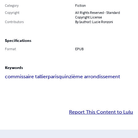
Category
Fiction
Copyright
All Rights Reserved - Standard
Copyright License
Contributors
By (author): Lucie Ronzoni
Specifications
Format
EPUB
Keywords
commissaire tallier
paris
quinzième arrondissement
Report This Content to Lulu