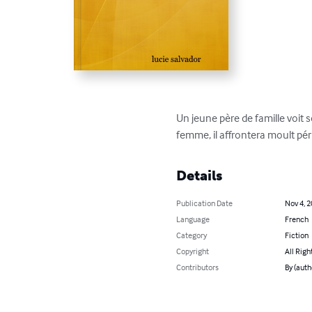
Un jeune père de famille voit 
femme, il affrontera moult péri
Details
Publication Date
Nov 4, 
Language
French
Category
Fiction
Copyright
All Righ
Contributors
By (auth