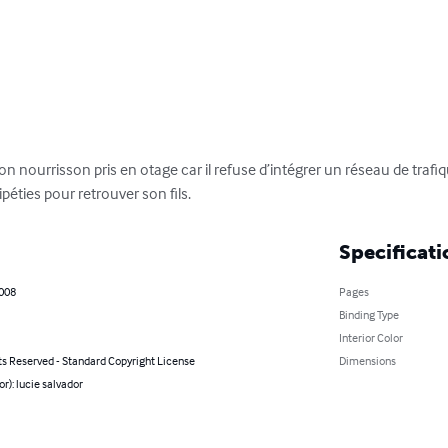
son nourrisson pris en otage car il refuse d’intégrer un réseau de traf
péties pour retrouver son fils.
Specificati
2008
Pages
Binding Type
Interior Color
ts Reserved - Standard Copyright License
Dimensions
or): lucie salvador