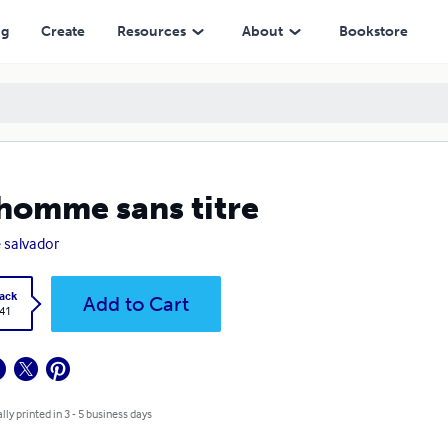
ng
Create
Resources
About
Bookstore
homme sans titre
e salvador
ack
Add to Cart
.41
lly printed in 3 - 5 business days