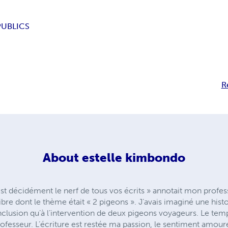
PUBLICS
R
About
estelle kimbondo
t décidément le nerf de tous vos écrits » annotait mon profess
bre dont le thème était « 2 pigeons ». J’avais imaginé une his
clusion qu’à l’intervention de deux pigeons voyageurs. Le temp
rofesseur. L’écriture est restée ma passion, le sentiment amou