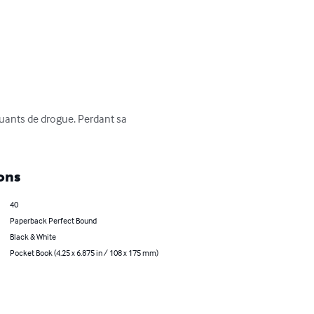
iquants de drogue. Perdant sa 
ons
40
Paperback Perfect Bound
Black & White
Pocket Book (4.25 x 6.875 in / 108 x 175 mm)