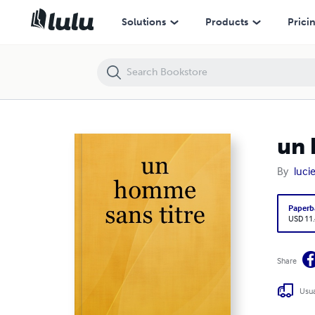
un homme sans titre
Solutions
Products
Prici
un 
By
luci
Paperb
USD 11
Share
Usua