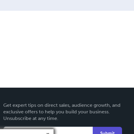
Get expert tips on direct sales, audience growth, and
exclusive offers to help you build your business.
Unsubscribe at any time.
Submit