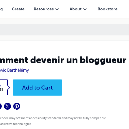
ng
Create
Resources
About
Bookstore
ment devenir un bloggueur i
vic Barthélémy
k
Add to Cart
.51
 ebook may not meet accessibility standards and may not be fully compatible
 assistive technologies.