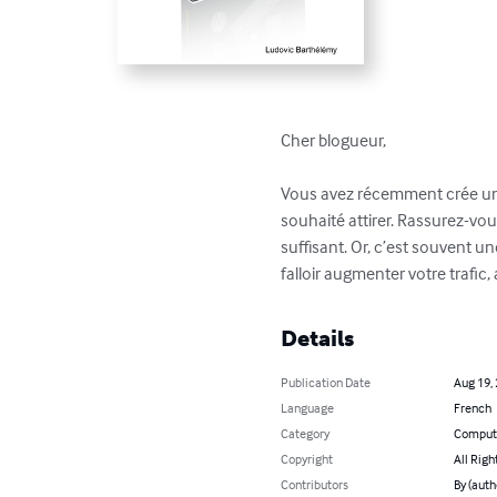
Cher blogueur,

Vous avez récemment crée un bl
souhaité attirer. Rassurez-vo
suffisant. Or, c’est souvent un
falloir augmenter votre trafic, 
Details
Publication Date
Aug 19,
Language
French
Category
Compute
Copyright
All Righ
Contributors
By (auth