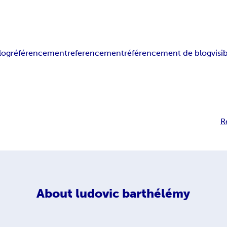
log
référencement
referencement
référencement de blog
visi
R
About
ludovic barthélémy