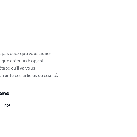
nt pas ceux que vous auriez 
 que créer un blog est 
étape qu’il va vous 
urrente des articles de qualité.
ons
PDF