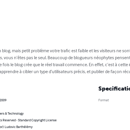
og, mais petit problème votre trafic est faible et les visiteurs ne so
us, vous n’êtes pas le seul. Beaucoup de blogueurs néophytes pensent
e fois le blog crée que le réel travail commence. En effet, c’est à cette 
apprendre à cibler un type d’utilisateurs précis, et publier de façon réc
Specificati
 2009
Format
rs & Technology
ts Reserved - Standard Copyright License
or): Ludovic Barthélémy