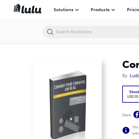
Comment devenir un bloggueur influent ?
Solutions
Products
Prici
Com
By
Ludo
Eboo
USD 35
Share
This
with