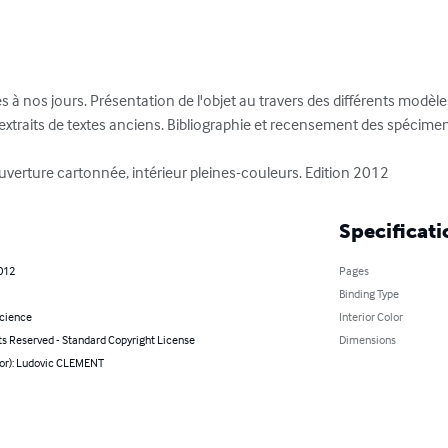
s à nos jours. Présentation de l'objet au travers des différents modèles 
d'extraits de textes anciens. Bibliographie et recensement des spécim
uverture cartonnée, intérieur pleines-couleurs. Edition 2012
Specificati
2012
Pages
Binding Type
Science
Interior Color
ts Reserved - Standard Copyright License
Dimensions
hor): Ludovic CLEMENT