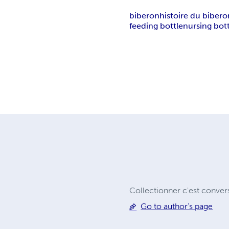
biberon
histoire du bibero
feeding bottle
nursing bot
Collectionner c'est convers
Go to author's page