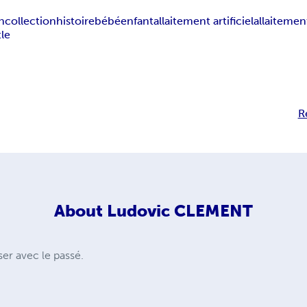
n
collection
histoire
bébé
enfant
allaitement artificiel
allaitemen
tle
R
About
Ludovic CLEMENT
er avec le passé.