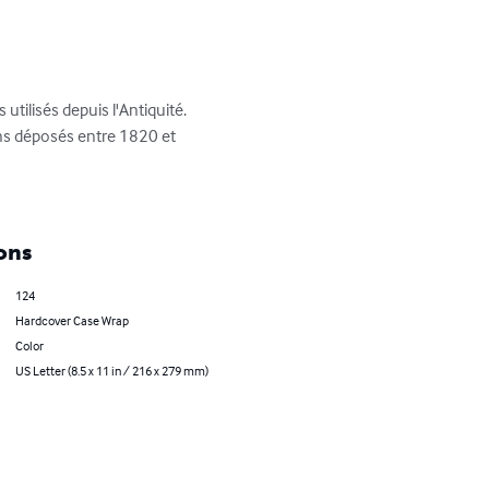
utilisés depuis l'Antiquité. 
ens déposés entre 1820 et 
ons
124
Hardcover Case Wrap
Color
US Letter (8.5 x 11 in / 216 x 279 mm)