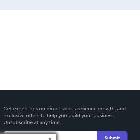
Get expert tips on direct sales, audience growth, and
exclusive offers to help you build your business.
Unsubscribe at any time.
Submit