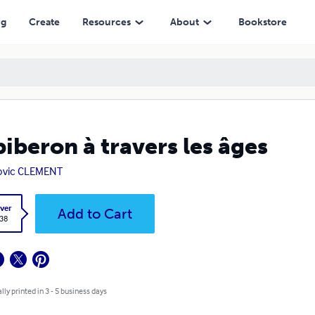
ng
Create
Resources
About
Bookstore
biberon à travers les âges
ovic CLEMENT
ver
Add to Cart
.38
lly printed in 3 - 5 business days