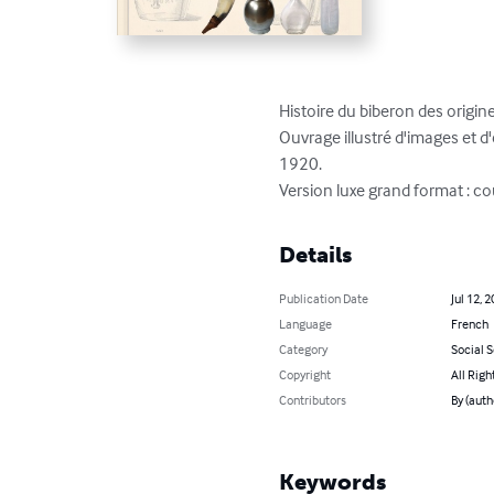
Histoire du biberon des origine
Ouvrage illustré d'images et 
1920.

Version luxe grand format : co
Details
Publication Date
Jul 12, 
Language
French
Category
Social 
Copyright
All Righ
Contributors
By (aut
Keywords