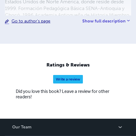
Estados Unidos de Norte América, donde reside desde
1999. Formación Pedagógica Básica SENA-Antioquia y
Chocó, 1996 Academia Antioqueña de Historia Miembro
Show full description
Go to author's page
Correspondiente/Urabá Botón de Oro SEDUCA 1987
Periodismo Heróico SIP 1989 Flor de Arizá, Apartadó,
1999 Who´sWho in America 2011 Marquis BioPage 2011
►
editor@elperiodiko.com
Ratings & Reviews
Write a review
Did you love this book? Leave a review for other
readers!
Our Team