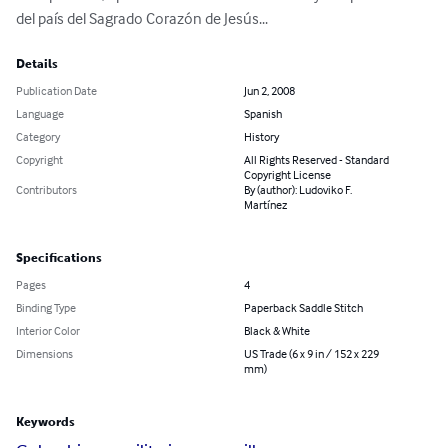
del país del Sagrado Corazón de Jesús...
Details
Publication Date
Jun 2, 2008
Language
Spanish
Category
History
Copyright
All Rights Reserved - Standard
Copyright License
Contributors
By (author): Ludoviko F.
Martínez
Specifications
Pages
4
Binding Type
Paperback Saddle Stitch
Interior Color
Black & White
Dimensions
US Trade (6 x 9 in / 152 x 229
mm)
Keywords