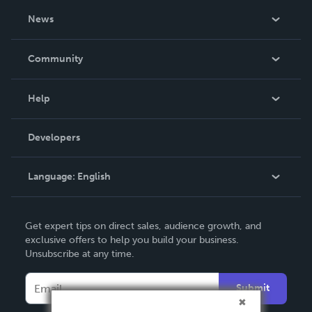
About Us
News
Careers
In The News
Community
Events
Blog
Help
Videos
Order Lookup
Developers
Podcast
Knowledge Base
Language:
English
Contact Support
English
Get expert tips on direct sales, audience growth, and
Deutsch
exclusive offers to help you build your business.
Unsubscribe at any time.
Français
Italiano
Submit
Español