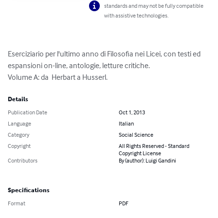
standards and may not be fully compatible
with assistive technologies.
Eserciziario per l'ultimo anno di Filosofia nei Licei, con testi ed 
espansioni on-line, antologie, letture critiche. 

Volume A: da  Herbart a Husserl.
Details
Publication Date
Oct 1, 2013
Language
Italian
Category
Social Science
Copyright
All Rights Reserved - Standard
Copyright License
Contributors
By (author): Luigi Gandini
Specifications
Format
PDF