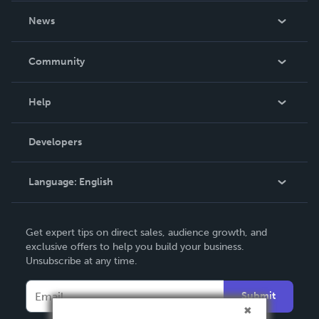
About Us
News
Careers
In The News
Community
Events
Blog
Help
Videos
Order Lookup
Developers
Podcast
Knowledge Base
Language:
English
Contact Support
English
Get expert tips on direct sales, audience growth, and
Deutsch
exclusive offers to help you build your business.
Unsubscribe at any time.
Français
Italiano
Submit
Español