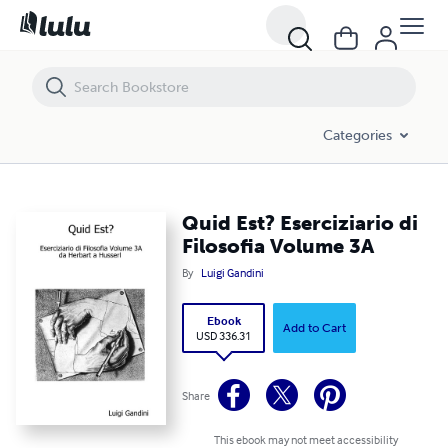
Quid Est? Eserciziario di Filosofia Volume 3A
Categories
Quid Est? Eserciziario di
Filosofia Volume 3A
By
Luigi Gandini
Ebook
Add to Cart
USD 336.31
Share
This ebook may not meet accessibility