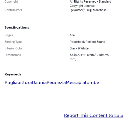
Copyright
All Rights Reserved - Standard
Copyright License
Contributors
By (author): Luigi Marchese
Specifications
Pages
186
Binding Type
Paperback Perfect Bound
Interior Color
Black & White
Dimensions
A4 (8.27 x 11.69 in / 210 x 297
mm)
Keywords
Puglia
pittura
Daunia
Peucezia
Messapia
tombe
Report This Content to Lulu