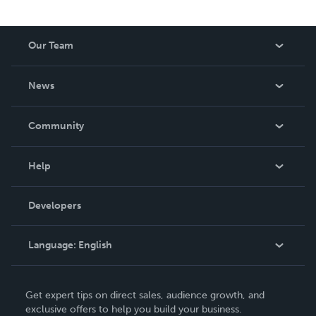
Our Team
About Us
News
Careers
In The News
Community
Events
Blog
Help
Videos
Order Lookup
Developers
Podcast
Knowledge Base
Language:
English
Contact Support
English
Get expert tips on direct sales, audience growth, and
Deutsch
exclusive offers to help you build your business.