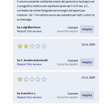
Il volume presenta un'attenta analisi del panorama tipologico ed
iconografico relativo alle sepolture apule dal V al III sec. a.C.,
corredato da molte fotografie ed immagini ed opportune
citazioni. <br />Un ottimo lavoro da custodire per tutti i cultori di
archeologia.
by
Luigi Marchese
0
people
Helpful
found this helpful
Report this review
Oct 6, 2009
by
C. Imelda Antonicelli
0
people
Helpful
found this helpful
Report this review
Oct 6, 2009
by
massimo c.
0
people
Helpful
found this helpful
Report this review