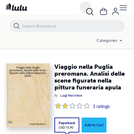
Viaggio nella Puglia preromana. Analisi delle scene figurate nella pittu
Categories
Viaggio nella Puglia
preromana. Analisi delle
scene figurate nella
pittura funeraria apula
By
Luigi Marchese
3
ratings
Paperback
Add to Cart
USD 15.90