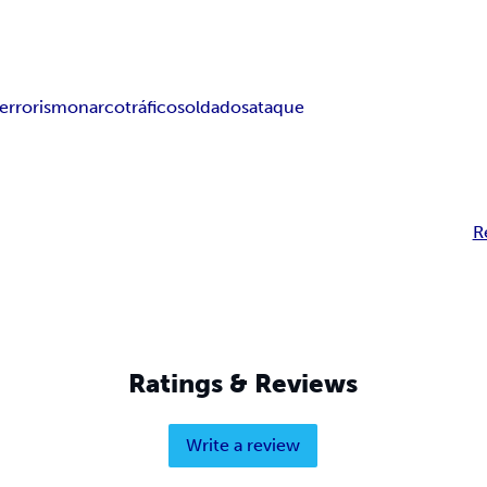
terrorismo
narcotráfico
soldados
ataque
R
Ratings & Reviews
Write a review