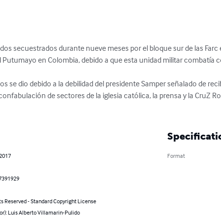
os secuestrados durante nueve meses por el bloque sur de las Farc en 
el Putumayo en Colombia, debido a que esta unidad militar combatía co
os se dio debido a la debilidad del presidente Samper señalado de recibi
confabulación de sectores de la iglesia católica, la prensa y la CruZ Ro
Specificati
 2017
Format
7391929
ts Reserved - Standard Copyright License
or): Luis Alberto Villamarin-Pulido