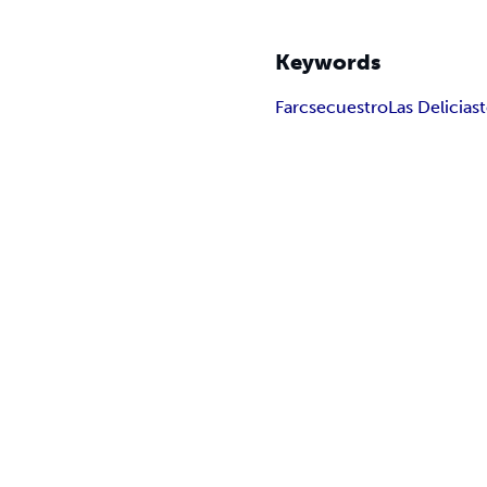
Keywords
Farc
secuestro
Las Delicias