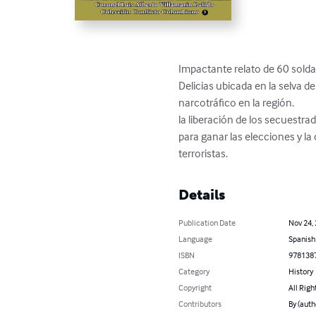
Impactante relato de 60 soldad
Delicias ubicada en la selva d
narcotráfico en la región.

la liberación de los secuestrad
para ganar las elecciones y la 
terroristas.
Details
Publication Date
Nov 24,
Language
Spanish
ISBN
978138
Category
History
Copyright
All Righ
Contributors
By (auth