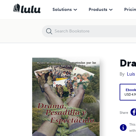
Drama, Pesadilla y Espectáculo
Solutions
Products
Prici
Dra
By
Luis
Eboo
USD 4.9
Share
This
with