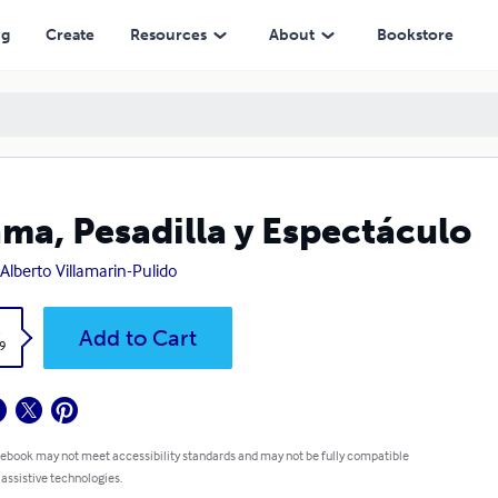
ng
Create
Resources
About
Bookstore
ma, Pesadilla y Espectáculo
 Alberto Villamarin-Pulido
k
Add to Cart
9
 ebook may not meet accessibility standards and may not be fully compatible
 assistive technologies.