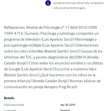
standards and may not be fully compatible
with assistive technologies.
Reflepsiones. Revista de Psicología nº 17 Abril 2010 | ISSN 
1989-4716 | Sumario: Psicóloga y astróloga comparten un 
programa de televisión (Luis Aparicio Sanz) | Fibromialgia y 
psicopatología múltiple (Luis Aparicio Sanz) | Orientaciones 
sobre los celos infantiles (Beatriz Sarrión Soro) | Causas de los 
síntomas del TOC, y pautas diagnósticas del DSM IV (Amelia 
Catalán Borja) | Cómo evitar los anuncios esotérico-ocultistas 
de Google (Luis Aparicio Sanz) | Escuchar a nuestros hijos 
(Beatriz Sarrión Soro) | ¿Qué hacemos con los niños en la 
primera infancia? (Amelia Catalán Borja) | Normas básicas de 
comunicación en pareja (Amparo Puig Ricart)
Details
Publication Date
Apr 30, 2010
Language
Spanish