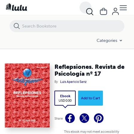
Reflepsiones. Revista de Psicología nº 17
Categories
Reflepsiones. Revista de
Psicología nº 17
By
Luis Aparicio Sanz
Ebook
Add to Cart
USD 0.00
Share
This ebook may not meet accessibility