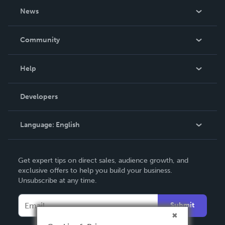
About Us
News
Careers
In The News
Community
Events
Blog
Help
Videos
Order Lookup
Developers
Podcast
Knowledge Base
Language:
English
Contact Support
English
Get expert tips on direct sales, audience growth, and
Deutsch
exclusive offers to help you build your business.
Unsubscribe at any time.
Français
Italiano
Submit
Español