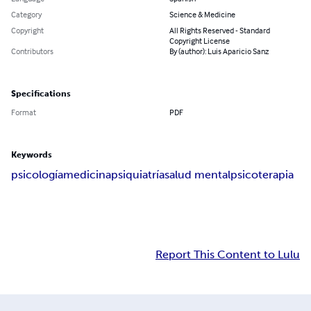
Category
Science & Medicine
Copyright
All Rights Reserved - Standard
Copyright License
Contributors
By (author): Luis Aparicio Sanz
Specifications
Format
PDF
Keywords
psicología
medicina
psiquiatría
salud mental
psicoterapia
Report This Content to Lulu