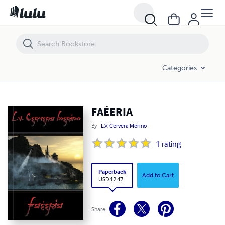
FAÉERIA
Categories
FAÉERIA
By
L.V. Cervera Merino
1
rating
Paperback
Add to Cart
USD 12.47
Share