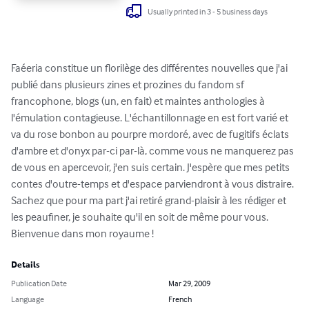
Usually printed in 3 - 5 business days
Faéeria constitue un florilège des différentes nouvelles que j'ai 
publié dans plusieurs zines et prozines du fandom sf 
francophone, blogs (un, en fait) et maintes anthologies à 
l'émulation contagieuse. L'échantillonnage en est fort varié et 
va du rose bonbon au pourpre mordoré, avec de fugitifs éclats 
d'ambre et d'onyx par-ci par-là, comme vous ne manquerez pas 
de vous en apercevoir, j'en suis certain. J'espère que mes petits 
contes d'outre-temps et d'espace parviendront à vous distraire. 
Sachez que pour ma part j'ai retiré grand-plaisir à les rédiger et 
les peaufiner, je souhaite qu'il en soit de même pour vous. 
Bienvenue dans mon royaume !
Details
Publication Date
Mar 29, 2009
Language
French