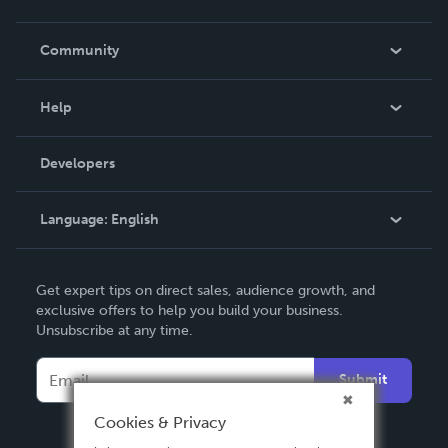
Careers
In The News
Community
Events
Blog
Help
Videos
Order Lookup
Developers
Podcast
Knowledge Base
Language:
English
Contact Support
English
Get expert tips on direct sales, audience growth, and
Deutsch
exclusive offers to help you build your business.
Unsubscribe at any time.
Français
Italiano
Submit
Español
Cookies & Privacy