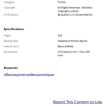
Category
Fiction
Copyright
All Rights Reserved - Standard
Copyright License
Contributors
By (author): L.V. Cervera Merino
Specifications
Pages
263
Binding Type
Paperback Perfect Bound
Interior Color
Black & White
Dimensions
US Trade (6 x 9 in / 152 x 229
mm)
Keywords
sf
fantasy
merveilleux
onirique
Report This Content to Lulu