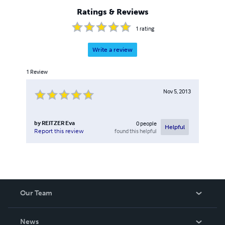
Ratings & Reviews
1
rating
Write a review
1
Review
Nov 5, 2013
by
REITZER Eva
0
people
Helpful
found this helpful
Report this review
Our Team
About Us
News